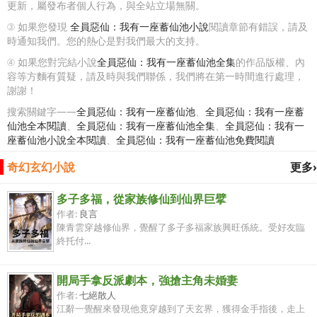
更新，屬發布者個人行為，與全站立場無關。
③ 如果您發現
全員惡仙：我有一座蓄仙池小說
閱讀章節有錯誤，請及
時通知我們。您的熱心是對我們最大的支持。
④ 如果您對完結小說
全員惡仙：我有一座蓄仙池全集
的作品版權、內
容等方麵有質疑，請及時與我們聯係，我們將在第一時間進行處理，
謝謝！
搜索關鍵字——
全員惡仙：我有一座蓄仙池
、
全員惡仙：我有一座蓄
仙池全本閱讀
、
全員惡仙：我有一座蓄仙池全集
、
全員惡仙：我有一
座蓄仙池小說全本閱讀
、
全員惡仙：我有一座蓄仙池免費閱讀
奇幻玄幻小說
更多›
多子多福，從家族修仙到仙界巨擘
作者:
良言
陳青雲穿越修仙界，覺醒了多子多福家族興旺係統。受好友臨
終托付...
開局手拿反派劇本，強搶主角未婚妻
作者:
七絕散人
江辭一覺醒來發現他竟穿越到了天玄界，獲得金手指後，走上