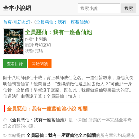
全本小說網
搜索
首頁
›
奇幻玄幻
›《
全員惡仙：我有一座蓄仙池
》
全員惡仙：我有一座蓄仙池
作者:
卜刺猴
類別:
奇幻玄幻
狀態:
完結
查看目錄
開始閱讀
圓十八助師修仙十載，背上弑師成仙之名。一道仙旨飄來，邀他入長
明仙朝當仙官！他問自己：“要繼續做仙還是回去做人？”可他那一身
仙骨，全是債！早就沒了退路。既如此，我便做這仙朝裏最大的官。
仙道法則由我說了算！全員惡仙！慎入！
全員惡仙：我有一座蓄仙池小說 相關
①
《全員惡仙：我有一座蓄仙池》
是 卜刺猴 所寫的一本完結全本奇
幻玄幻類的小說。
② 本站提供
全員惡仙：我有一座蓄仙池全本閱讀
的所有章節均為網友