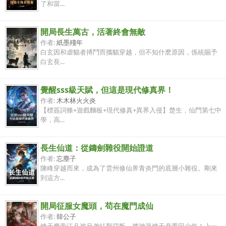
了和當...
開局長生萬古，活著終會無敵
作者:
紙墨殘年
白玄因和虐貓者搏鬥而攜貓穿越，但不知什麽原因，係統賜予
白玄長...
覺醒sss級天賦，但這是現代修真界！
作者:
木木林火火炎
【標簽詞條+遊戲麵板+現代修真+異界入侵】楚生，仙門第七中
學，高...
長生仙道：從鑄劍雜役開始證道
作者:
忘塵子
陳峰穿越而來，成為了雲州修仙界青炎門的底層小雜役。剛來
到這方...
開局征服女魔頭，苟在魔門成仙
作者:
韓公子