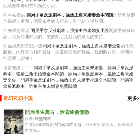
完結全本奇幻玄幻類的小說。
② 本站提供
開局手拿反派劇本，強搶主角未婚妻全本閱讀
的所有章節
均為網友更新，屬發布者個人行為，與全站立場無關。
③ 如果您發現
開局手拿反派劇本，強搶主角未婚妻小說
閱讀章節有錯
誤，請及時通知我們。您的熱心是對我們最大的支持。
④ 如果您對完結小說
開局手拿反派劇本，強搶主角未婚妻全集
的作品
版權、內容等方麵有質疑，請及時與我們聯係，我們將在第一時間進
行處理，謝謝！
搜索關鍵字——
開局手拿反派劇本，強搶主角未婚妻
、
開局手拿反派
劇本，強搶主角未婚妻全本閱讀
、
開局手拿反派劇本，強搶主角未婚
妻全集
、
開局手拿反派劇本，強搶主角未婚妻小說全本閱讀
、
開局手
拿反派劇本，強搶主角未婚妻免費閱讀
奇幻玄幻小說
更多›
開局長生萬古，活著終會無敵
作者:
紙墨殘年
白玄因和虐貓者搏鬥而攜貓穿越，但不知什麽原因，係統賜予
白玄長...