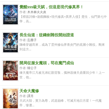
覺醒sss級天賦，但這是現代修真界！
作者:
木木林火火炎
【標簽詞條+遊戲麵板+現代修真+異界入侵】楚生，仙門第七中
學，高...
長生仙道：從鑄劍雜役開始證道
作者:
忘塵子
陳峰穿越而來，成為了雲州修仙界青炎門的底層小雜役。剛來
到這方...
開局征服女魔頭，苟在魔門成仙
作者:
韓公子
煉天魔帝江凡被兄弟紅顏背叛，攜神器煉天鼎重回少年！上一
世，他...
天命大魔修
作者:
譯月
天武大陸，實力為尊，武道巔峰，可滅天地日月星！一代魔
帝，慘遭...