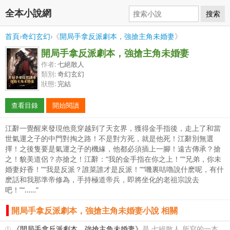
全本小說網
搜索
首頁
›
奇幻玄幻
›《
開局手拿反派劇本，強搶主角未婚妻
》
開局手拿反派劇本，強搶主角未婚妻
作者:
七絕散人
類別:
奇幻玄幻
狀態:
完結
查看目錄
開始閱讀
江辭一覺醒來發現他竟穿越到了天玄界，獲得金手指後，走上了和當
世氣運之子的中門對掏之路！不是對方死，就是他死！江辭別無選
擇！之後隻要是氣運之子的機緣，他都必須插上一腳！遠古傳承？搶
之！貌美道侶？亦搶之！江辭：“我的金手指在你之上！”“兄弟，你未
婚妻好香！”“我是反派？誰菜誰才是反派！”“嘰裏咕嚕說什麽呢，有什
麽話和我那準帝修為，手持極道帝兵，即將坐化的老祖宗說去
吧！”“……”
開局手拿反派劇本，強搶主角未婚妻小說 相關
①
《開局手拿反派劇本，強搶主角未婚妻》
是 七絕散人 所寫的一本