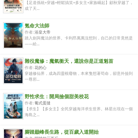
【足道係統+穿越+輕鬆搞笑+多女主+家族崛起】顧秋穿越了，
成了天...
氪命大法師
作者:
浴皇大帝
踏入劍與魔法的世界。卡利昂萬萬沒想到，自己的日常竟然是
——給...
雜役魔修：魔氣衝天，還說你是正道魁首
作者:
花的心
穿越修仙界，成為四靈根廢物，本來隻想著苟命，卻意外撿到
一尊邪...
野性求生：開局撿個甜美校花
作者:
葡式蛋撻
【求生】【多女主】全民穿越海洋求生世界。林星出現在一個
海島之...
腳踏巔峰長生路，從百歲入道開始