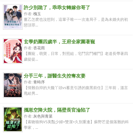
許少別跪了，乖乖女轉嫁你哥了
作者:
槐玉
薑乙怎麽也沒想到，這輩子唯一一次進局子，是為未婚夫的初
戀頂罪...
玄學奶團四歲半，王府全家圍著寵
作者:
杏花雨
【團寵，萌寶，日常，對照組，宅鬥宮鬥權鬥】老道長帶著四
歲徒徒...
分手三年，謝醫生失控奪友妻
作者:
青時序
【情難自抑的大饞丫頭vs蓄意引誘的腹黑前任】三年前，溫言
甩給男...
攜崽空降大院，隔壁長官淪陷了
作者:
灰色與青菜
【索吻狼狗VS美豔少婦+雙潔+久別重逢】蘇野芒是個落難的科
學家，...