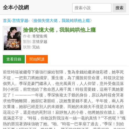
全本小說網
搜索
首頁
›
言情穿越
›《
撿個失憶大佬，我裝純哄他上癮
》
撿個失憶大佬，我裝純哄他上癮
作者:
青鸞銜燭
類別:
言情穿越
狀態:
完結
查看目錄
開始閱讀
前世時筱被繼母下藥強行嫁給智障，隻為拿錢給繼弟做彩禮，她寧死
不從，一把剪刀將她捅穿。重生後，為了擺脫前世命運，時筱決定撿
個男人。季琛是豪門繼承人，他光風霽月，人人仰望，意外受傷流落
到小村莊，前世他給了救命恩人兩千萬！時筱需要錢，這兩千萬她要
定了！————一年後，季琛恢複太子爺的身份，原以為時筱會哭著
求他帶她離開，她卻紅著眼眶，說她隻要錢不要人。半年後，兩人再
次重逢，她卻已經是別人的未婚妻。而她的未婚夫不僅是京城有名的
花花公子，還是他的死對頭！寂靜無人的小巷，他將她按在牆上，眼
底滿是不甘，“時筱，你敢說對我沒有一絲一毫的真情？”“不然呢？”熾
熱的唇混著酒味強吻了她。“啪。”時筱一巴掌扇了過去，“季琛！別給