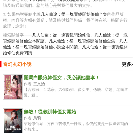
請及時通知我們。您的熱心是對我們最大的支持。
④ 如果您對完結小說
凡人仙途：從一塊寶鏡開始修仙全集
的作品版
權、內容等方麵有質疑，請及時與我們聯係，我們將在第一時間進行
處理，謝謝！
搜索關鍵字——
凡人仙途：從一塊寶鏡開始修仙
、
凡人仙途：從一塊
寶鏡開始修仙全本閱讀
、
凡人仙途：從一塊寶鏡開始修仙全集
、
凡人
仙途：從一塊寶鏡開始修仙小說全本閱讀
、
凡人仙途：從一塊寶鏡開
始修仙免費閱讀
奇幻玄幻小說
更多›
開局白眼狼幹侄女，我必讓她盡孝！
作者:
三文治
【合歡宗、百花宗、六個師姐、多女主、係統、穿越、老頭逆
襲、殺...
無敵！從教訓幹侄女開始
作者:
烏鴉
穿越修仙界，方夜白苦修八十餘載，卻仍然隻是一個練氣期的
小蝦米...