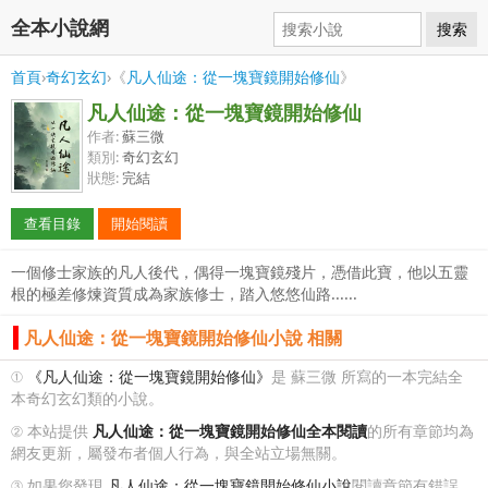
全本小說網
搜索
首頁
›
奇幻玄幻
›《
凡人仙途：從一塊寶鏡開始修仙
》
凡人仙途：從一塊寶鏡開始修仙
作者:
蘇三微
類別:
奇幻玄幻
狀態:
完結
查看目錄
開始閱讀
一個修士家族的凡人後代，偶得一塊寶鏡殘片，憑借此寶，他以五靈
根的極差修煉資質成為家族修士，踏入悠悠仙路......
凡人仙途：從一塊寶鏡開始修仙小說 相關
①
《凡人仙途：從一塊寶鏡開始修仙》
是 蘇三微 所寫的一本完結全
本奇幻玄幻類的小說。
② 本站提供
凡人仙途：從一塊寶鏡開始修仙全本閱讀
的所有章節均為
網友更新，屬發布者個人行為，與全站立場無關。
③ 如果您發現
凡人仙途：從一塊寶鏡開始修仙小說
閱讀章節有錯誤，