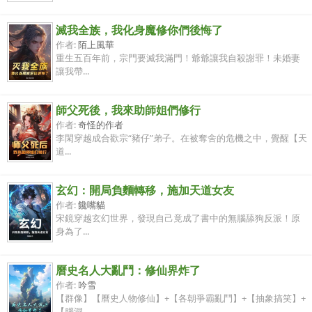
滅我全族，我化身魔修你們後悔了
作者:
陌上風華
重生五百年前，宗門要滅我滿門！爺爺讓我自殺謝罪！未婚妻
讓我帶...
師父死後，我來助師姐們修行
作者:
奇怪的作者
李閑穿越成合歡宗“豬仔”弟子。在被奪舍的危機之中，覺醒【天
道...
玄幻：開局負麵轉移，施加天道女友
作者:
饞嘴貓
宋鏡穿越玄幻世界，發現自己竟成了書中的無腦舔狗反派！原
身為了...
曆史名人大亂鬥：修仙界炸了
作者:
吟雪
【群像】【曆史人物修仙】+【各朝爭霸亂鬥】+【抽象搞笑】+
【腦洞...