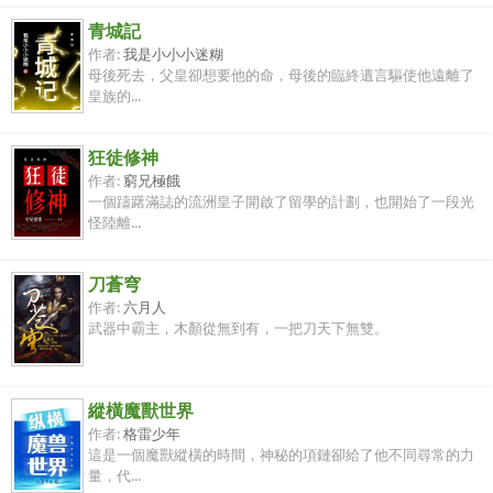
青城記
作者:
我是小小小迷糊
母後死去，父皇卻想要他的命，母後的臨終遺言驅使他遠離了
皇族的...
狂徒修神
作者:
窮兄極餓
一個躊躇滿誌的流洲皇子開啟了留學的計劃，也開始了一段光
怪陸離...
刀蒼穹
作者:
六月人
武器中霸主，木顏從無到有，一把刀天下無雙。
縱橫魔獸世界
作者:
格雷少年
這是一個魔獸縱橫的時間，神秘的項鏈卻給了他不同尋常的力
量，代...