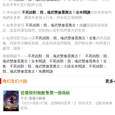
結全本奇幻玄幻類的小說。
② 本站提供
不死凶獸：我，魂武雙修震萬古！全本閱讀
的所有章節均
為網友更新，屬發布者個人行為，與全站立場無關。
③ 如果您發現
不死凶獸：我，魂武雙修震萬古！小說
閱讀章節有錯
誤，請及時通知我們。您的熱心是對我們最大的支持。
④ 如果您對完結小說
不死凶獸：我，魂武雙修震萬古！全集
的作品版
權、內容等方麵有質疑，請及時與我們聯係，我們將在第一時間進行
處理，謝謝！
搜索關鍵字——
不死凶獸：我，魂武雙修震萬古！
、
不死凶獸：我，
魂武雙修震萬古！全本閱讀
、
不死凶獸：我，魂武雙修震萬古！全
集
、
不死凶獸：我，魂武雙修震萬古！小說全本閱讀
、
不死凶獸：
我，魂武雙修震萬古！免費閱讀
奇幻玄幻小說
更多›
從廢柴到無敵隻需一個係統
作者:
逍遙小師叔
【玄幻+係統+打臉，從螻蟻到至尊！】“區區旁支，也配用修煉
資源...