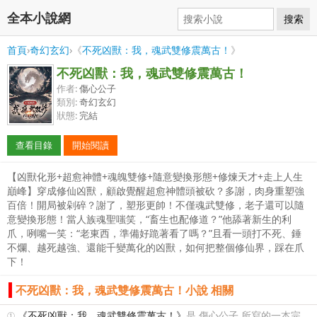
全本小說網
搜索
首頁
›
奇幻玄幻
›《
不死凶獸：我，魂武雙修震萬古！
》
不死凶獸：我，魂武雙修震萬古！
作者:
傷心公子
類別:
奇幻玄幻
狀態:
完結
查看目錄
開始閱讀
【凶獸化形+超愈神體+魂魄雙修+隨意變換形態+修煉天才+走上人生
巔峰】穿成修仙凶獸，顧啟覺醒超愈神體頭被砍？多謝，肉身重塑強
百倍！開局被剁碎？謝了，塑形更帥！不僅魂武雙修，老子還可以隨
意變換形態！當人族魂聖嗤笑，“畜生也配修道？”他舔著新生的利
爪，咧嘴一笑：“老東西，準備好跪著看了嗎？”且看一頭打不死、錘
不爛、越死越強、還能千變萬化的凶獸，如何把整個修仙界，踩在爪
下！
不死凶獸：我，魂武雙修震萬古！小說 相關
①
《不死凶獸：我，魂武雙修震萬古！》
是 傷心公子 所寫的一本完