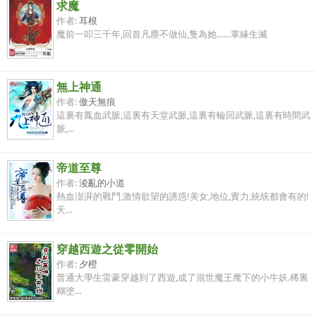
求魔
作者:
耳根
魔前一叩三千年,回首凡塵不做仙,隻為她……掌緣生滅
無上神通
作者:
傲天無痕
這裏有鳳血武脈,這裏有天堂武脈,這裏有輪回武脈,這裏有時間武
脈,...
帝道至尊
作者:
淩亂的小道
熱血澎湃的戰鬥,激情欲望的誘惑!美女,地位,實力,統統都會有的!
天...
穿越西遊之從零開始
作者:
夕橙
普通大學生雷豪穿越到了西遊,成了混世魔王麾下的小牛妖.稀裏
糊塗...