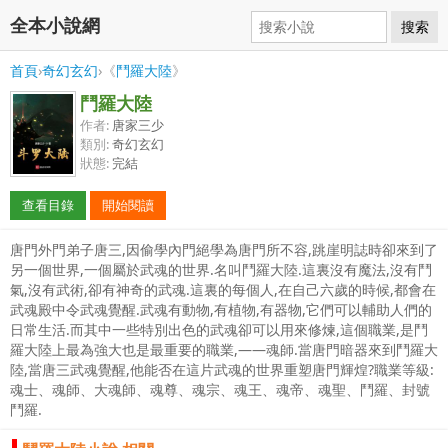
全本小說網
搜索
首頁
›
奇幻玄幻
›《
鬥羅大陸
》
鬥羅大陸
作者:
唐家三少
類別:
奇幻玄幻
狀態:
完結
查看目錄
開始閱讀
唐門外門弟子唐三,因偷學內門絕學為唐門所不容,跳崖明誌時卻來到了
另一個世界,一個屬於武魂的世界.名叫鬥羅大陸.這裏沒有魔法,沒有鬥
氣,沒有武術,卻有神奇的武魂.這裏的每個人,在自己六歲的時候,都會在
武魂殿中令武魂覺醒.武魂有動物,有植物,有器物,它們可以輔助人們的
日常生活.而其中一些特別出色的武魂卻可以用來修煉,這個職業,是鬥
羅大陸上最為強大也是最重要的職業,——魂師.當唐門暗器來到鬥羅大
陸,當唐三武魂覺醒,他能否在這片武魂的世界重塑唐門輝煌?職業等級:
魂士、魂師、大魂師、魂尊、魂宗、魂王、魂帝、魂聖、鬥羅、封號
鬥羅.