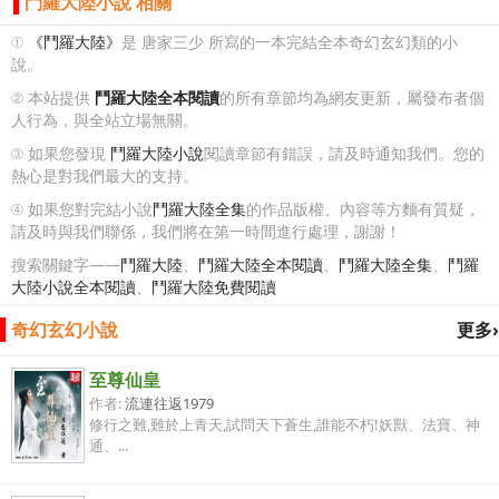
鬥羅大陸小說 相關
①
《鬥羅大陸》
是 唐家三少 所寫的一本完結全本奇幻玄幻類的小
說。
② 本站提供
鬥羅大陸全本閱讀
的所有章節均為網友更新，屬發布者個
人行為，與全站立場無關。
③ 如果您發現
鬥羅大陸小說
閱讀章節有錯誤，請及時通知我們。您的
熱心是對我們最大的支持。
④ 如果您對完結小說
鬥羅大陸全集
的作品版權、內容等方麵有質疑，
請及時與我們聯係，我們將在第一時間進行處理，謝謝！
搜索關鍵字——
鬥羅大陸
、
鬥羅大陸全本閱讀
、
鬥羅大陸全集
、
鬥羅
大陸小說全本閱讀
、
鬥羅大陸免費閱讀
奇幻玄幻小說
更多›
至尊仙皇
作者:
流連往返1979
修行之難,難於上青天,試問天下蒼生,誰能不朽!妖獸、法寶、神
通、...