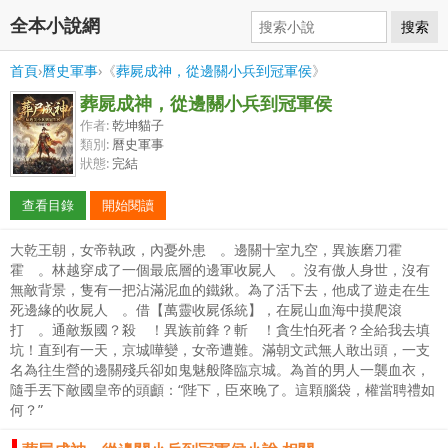
全本小說網
搜索
首頁
›
曆史軍事
›《
葬屍成神，從邊關小兵到冠軍侯
》
葬屍成神，從邊關小兵到冠軍侯
作者:
乾坤貓子
類別:
曆史軍事
狀態:
完結
查看目錄
開始閱讀
大乾王朝，女帝執政，內憂外患 。邊關十室九空，異族磨刀霍
霍 。林越穿成了一個最底層的邊軍收屍人 。沒有傲人身世，沒有
無敵背景，隻有一把沾滿泥血的鐵鍬。為了活下去，他成了遊走在生
死邊緣的收屍人 。借【萬靈收屍係統】，在屍山血海中摸爬滾
打 。通敵叛國？殺 ！異族前鋒？斬 ！貪生怕死者？全給我去填
坑！直到有一天，京城嘩變，女帝遭難。滿朝文武無人敢出頭，一支
名為往生營的邊關殘兵卻如鬼魅般降臨京城。為首的男人一襲血衣，
隨手丟下敵國皇帝的頭顱：“陛下，臣來晚了。這顆腦袋，權當聘禮如
何？”