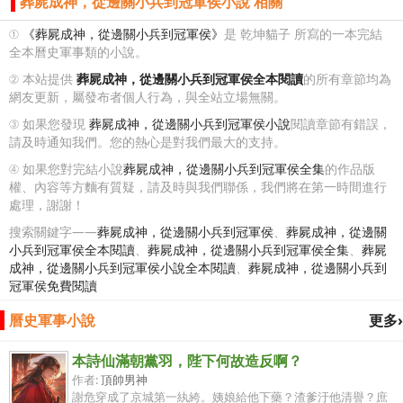
葬屍成神，從邊關小兵到冠軍侯小說 相關
①
《葬屍成神，從邊關小兵到冠軍侯》
是 乾坤貓子 所寫的一本完結
全本曆史軍事類的小說。
② 本站提供
葬屍成神，從邊關小兵到冠軍侯全本閱讀
的所有章節均為
網友更新，屬發布者個人行為，與全站立場無關。
③ 如果您發現
葬屍成神，從邊關小兵到冠軍侯小說
閱讀章節有錯誤，
請及時通知我們。您的熱心是對我們最大的支持。
④ 如果您對完結小說
葬屍成神，從邊關小兵到冠軍侯全集
的作品版
權、內容等方麵有質疑，請及時與我們聯係，我們將在第一時間進行
處理，謝謝！
搜索關鍵字——
葬屍成神，從邊關小兵到冠軍侯
、
葬屍成神，從邊關
小兵到冠軍侯全本閱讀
、
葬屍成神，從邊關小兵到冠軍侯全集
、
葬屍
成神，從邊關小兵到冠軍侯小說全本閱讀
、
葬屍成神，從邊關小兵到
冠軍侯免費閱讀
曆史軍事小說
更多›
本詩仙滿朝黨羽，陛下何故造反啊？
作者:
頂帥男神
謝危穿成了京城第一紈絝。姨娘給他下藥？渣爹汙他清譽？庶