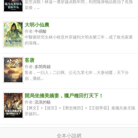
架空貞觀！林遠一遭穿越貞觀年間，利用隨身物品救治了長孫
皇後，...
大明小仙農
作者:
牛磺酸
中醫藥研究生林小牧意外穿越到大明永樂三年，成了敗光家產
的落魄...
客唐
作者:
多間商鋪
客者，一曰入；二曰興。公元九零七年，大唐傾覆，天下分
崩，藩鎮...
開局坐擁美嬌妻，獵戶種田打天下！
作者:
流浪的貓
【爽文】+【後宮】+【曆史種田】+【王朝爭霸】雇傭兵秦天陽
穿越到...
全本小說網