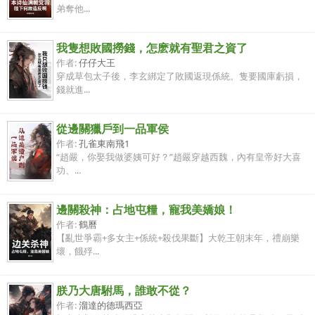
弟奪他...
我隻想敗國撈錢，怎麽就有聖君之資了
作者:
仔仔大王
穿成草包太子後，李玄綁定了敗國返現係統。隻要國庫虧損，
錢就進...
從邊關獵戶到一品軍侯
作者:
孔雀東南飛1
“趙嚴，你娶我做婆姨可好？”趙嚴穿越西魏，內有皇帝好大喜
功、...
邊關殺神：占地屯糧，寵我美嬌娘！
作者:
鶴曆
【亂世爭霸+多女主+係統+殺伐果斷】大乾王朝末年，禮崩樂
壞，餓殍...
朕乃大唐駙馬，誰敢不從？
作者:
溜達的德瑪西亞