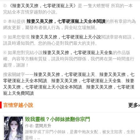
①
《辣妻又美又撩，七零硬漢寵上天》
是 一隻大螃蟹呀 所寫的一本
完結全本言情穿越類的小說。
② 本站提供
辣妻又美又撩，七零硬漢寵上天全本閱讀
的所有章節均為
網友更新，屬發布者個人行為，與全站立場無關。
③ 如果您發現
辣妻又美又撩，七零硬漢寵上天小說
閱讀章節有錯誤，
請及時通知我們。您的熱心是對我們最大的支持。
④ 如果您對完結小說
辣妻又美又撩，七零硬漢寵上天全集
的作品版
權、內容等方麵有質疑，請及時與我們聯係，我們將在第一時間進行
處理，謝謝！
搜索關鍵字——
辣妻又美又撩，七零硬漢寵上天
、
辣妻又美又撩，七
零硬漢寵上天全本閱讀
、
辣妻又美又撩，七零硬漢寵上天全集
、
辣妻
又美又撩，七零硬漢寵上天小說全本閱讀
、
辣妻又美又撩，七零硬漢
寵上天免費閱讀
言情穿越小說
更多›
毀我靈根？小師妹掀翻你宗門
作者:
雲間月升
謝黎穿成了宗門小師妹，是書中炮灰女配，被女主陷害，生剖
靈根，...