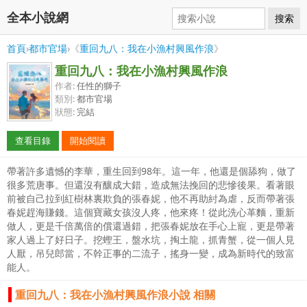
全本小說網
搜索
首頁
›
都市官場
›《
重回九八：我在小漁村興風作浪
》
重回九八：我在小漁村興風作浪
作者:
任性的獅子
類別:
都市官場
狀態:
完結
查看目錄
開始閱讀
帶著許多遺憾的李華，重生回到98年。這一年，他還是個舔狗，做了
很多荒唐事。但還沒有釀成大錯，造成無法挽回的悲慘後果。看著眼
前被自己拉到紅樹林裏欺負的張春妮，他不再助紂為虐，反而帶著張
春妮趕海賺錢。這個寶藏女孩沒人疼，他來疼！從此洗心革麵，重新
做人，更是千倍萬倍的償還過錯，把張春妮放在手心上寵，更是帶著
家人過上了好日子。挖蟶王，盤水坑，掏土龍，抓青蟹，從一個人見
人厭，吊兒郎當，不幹正事的二流子，搖身一變，成為新時代的致富
能人。
重回九八：我在小漁村興風作浪小說 相關