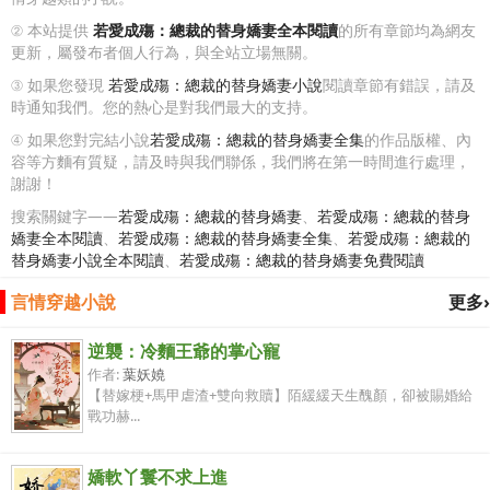
② 本站提供
若愛成殤：總裁的替身嬌妻全本閱讀
的所有章節均為網友
更新，屬發布者個人行為，與全站立場無關。
③ 如果您發現
若愛成殤：總裁的替身嬌妻小說
閱讀章節有錯誤，請及
時通知我們。您的熱心是對我們最大的支持。
④ 如果您對完結小說
若愛成殤：總裁的替身嬌妻全集
的作品版權、內
容等方麵有質疑，請及時與我們聯係，我們將在第一時間進行處理，
謝謝！
搜索關鍵字——
若愛成殤：總裁的替身嬌妻
、
若愛成殤：總裁的替身
嬌妻全本閱讀
、
若愛成殤：總裁的替身嬌妻全集
、
若愛成殤：總裁的
替身嬌妻小說全本閱讀
、
若愛成殤：總裁的替身嬌妻免費閱讀
言情穿越小說
更多›
逆襲：冷麵王爺的掌心寵
作者:
葉妖嬈
【替嫁梗+馬甲虐渣+雙向救贖】陌緩緩天生醜顏，卻被賜婚給
戰功赫...
嬌軟丫鬟不求上進