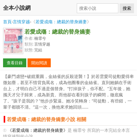
全本小說網
搜索
首頁
›
言情穿越
›《
若愛成殤：總裁的替身嬌妻
》
若愛成殤：總裁的替身嬌妻
作者:
楠霏兮
類別:
言情穿越
狀態:
完結
查看目錄
開始閱讀
【豪門虐戀+破鏡重圓，金絲雀的反殺逆襲！】於若雲愛司徒勳愛得卑
微如塵，甚至不惜背負罵名，成為他圈養的金絲雀。直到她躺在手術
台上，才明白自己不過是個替身。“打掉孩子，你不配。“五年後，她
攜天才兒子歸來，成為新貴。而他卻在看到孩子的瞬間，徹底瘋
了。“孩子是我的？“他步步緊逼。她冷笑轉身：“司徒勳，有些錯，一
輩子都贖不清。“這一次，換他來求她回頭……
若愛成殤：總裁的替身嬌妻小說 相關
①
《若愛成殤：總裁的替身嬌妻》
是 楠霏兮 所寫的一本完結全本言
情穿越類的小說。