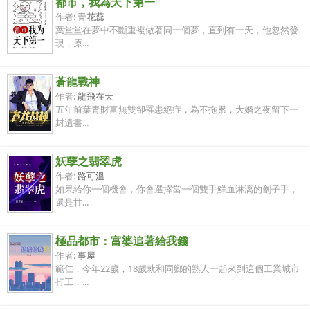
都市，我為天下第一
作者:
青花蕊
葉堂堂在夢中不斷重複做著同一個夢，直到有一天，他忽然發
現，原...
蒼龍戰神
作者:
龍飛在天
五年前葉青財富無雙卻罹患絕症，為不拖累，大婚之夜留下一
封遺書...
妖孽之翡翠虎
作者:
路可溫
如果給你一個機會，你會選擇當一個雙手鮮血淋漓的劊子手，
還是甘...
極品都市：富婆追著給我錢
作者:
事屋
範仁，今年22歲，18歲就和同鄉的熟人一起來到這個工業城市
打工，...