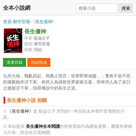
全本小說網
搜索
首頁
›
都市官場
›《
長生僵神
》
長生僵神
作者:
藍焱公子
類別:
都市官場
狀態:
完結
查看目錄
開始閱讀
九州大地，戰亂四起。瑪雅人預言：世界即將崩盤，，隻有不老不死
的僵屍能存活下來。有些人為拯救世界探索古墓，而有些人為了末日
之後能活下來，找尋傳說中的長生之道。
長生僵神小說 相關
①
《長生僵神》
是 藍焱公子 所寫的一本完結全本都市官場類的小
說。
② 本站提供
長生僵神全本閱讀
的所有章節均為網友更新，屬發布者個
人行為，與全站立場無關。