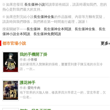
③ 如果您發現
長生僵神小說
閱讀章節有錯誤，請及時通知我們。您的
熱心是對我們最大的支持。
④ 如果您對完結小說
長生僵神全集
的作品版權、內容等方麵有質疑，
請及時與我們聯係，我們將在第一時間進行處理，謝謝！
搜索關鍵字——
長生僵神
、
長生僵神全本閱讀
、
長生僵神全集
、
長生
僵神小說全本閱讀
、
長生僵神免費閱讀
都市官場小說
更多›
我的手機開了掛
作者:
小青樓
迫於家境而入贅陳家的張曉，屢屢受到妻子陳玉瑤的冷言冷
語，一次...
護花神手
作者:
愛吃牛肉
地下世界的大咖人物，修真界四大帝君之一的，雷玄帝君，欠
一位老...