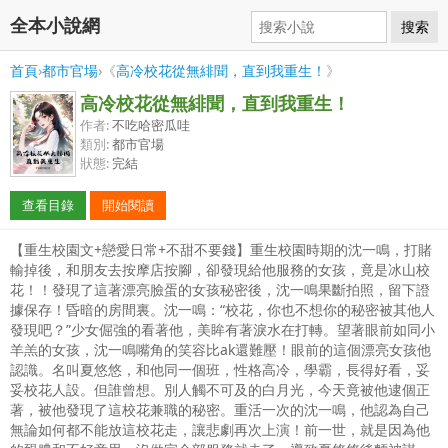
全本小說網
搜索
首頁
›
都市官場
›《
高冷校花從無緋聞，直到我重生！
》
高冷校花從無緋聞，直到我重生！
作者:
不吃哈密瓜哇
類別:
都市官場
狀態:
完結
查看目錄
開始閱讀
【重生校園文+戀愛日常+不甜不要錢】重生校園時期的沈一鳴，打賭
輸掉後，和朋友去按摩店按腳，卻發現給他服務的女孩，竟是冰山校
花！！發現了這著漂亮臉蛋的女孩秘密後，沈一鳴果斷拍照，留下證
據保存！昏暗的房間裏。沈一鳴：“校花，你也不想你的秘密被其他人
發現吧？”少女倔強的看著他，美眸有著淚水在打轉。望著眼前如同小
羊羔的女孩，沈一鳴嘴角的笑容比ak還難壓！眼前的這個漂亮女孩他
認識。名叫夏悠悠，和他同一個班，性格高冷，學霸，長得好看，妥
妥校花人設。但誰曾想。別人觸不可及的白月光，今天竟被他逮個正
著，被他發現了這校花兼職的秘密。重活一次的沈一鳴，他認為自己
無論如何都不能放這校花走，讓悲劇再次上演！前一世，就是因為他