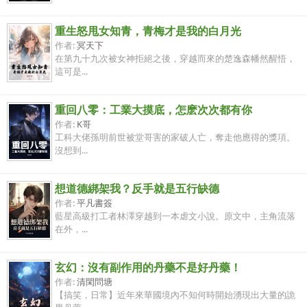
重生怒甩女知青，青梅才是我的白月光
作者:
冥天下
在第九十九次被女神拒絕之後，穿越而來的楚逸森幡然醒悟，
這可是...
重回八零：工業大摸底，怎麽次次都有你
作者:
K哥
工科大佬孫明前世被堂哥害的家破人亡，奪走他應得的獎項。
沒想到...
想道德綁架我？反手就是五行缺德
作者:
平凡書簽
藍星高級打工者林澤穿越到一本虐文小說。原文中，主角流落
在外，...
玄幻：沒有副作用的丹藥不是好丹藥！
作者:
清閑問塘
【搞笑，日常】近年來華國境內不知何時開始湧現出大量的詭