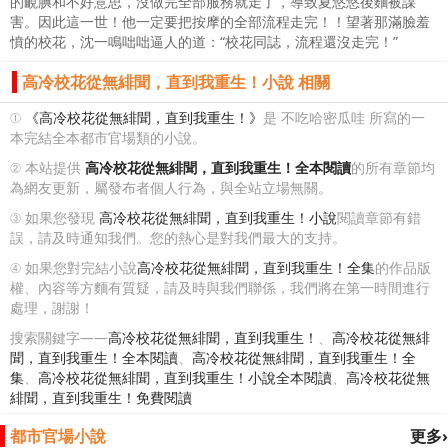
的靦腆和不好意思，沒做完全部服務就走了，導致夏悠悠後麵被謀
害。因此這一世！他一定要把按摩的全部流程走完！！望著那滿臉羞
憤的校花，沈一鳴咄咄逼人的道：“校花同誌，流程還沒走完！”
高冷校花從無緋聞，直到我重生！小說 相關
①
《高冷校花從無緋聞，直到我重生！》
是 不吃哈密瓜哇 所寫的一
本完結全本都市官場類的小說。
② 本站提供
高冷校花從無緋聞，直到我重生！全本閱讀
的所有章節均
為網友更新，屬發布者個人行為，與全站立場無關。
③ 如果您發現
高冷校花從無緋聞，直到我重生！小說
閱讀章節有錯
誤，請及時通知我們。您的熱心是對我們最大的支持。
④ 如果您對完結小說
高冷校花從無緋聞，直到我重生！全集
的作品版
權、內容等方麵有質疑，請及時與我們聯係，我們將在第一時間進行
處理，謝謝！
搜索關鍵字——
高冷校花從無緋聞，直到我重生！
、
高冷校花從無緋
聞，直到我重生！全本閱讀
、
高冷校花從無緋聞，直到我重生！全
集
、
高冷校花從無緋聞，直到我重生！小說全本閱讀
、
高冷校花從無
緋聞，直到我重生！免費閱讀
都市官場小說
更多›