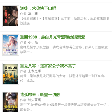
逆徒，求你快下山吧
作者:
灰小豬
【強者歸來】+【無敵暴爽】三年前，新婚之夜，葉辰被未婚妻
設計謀...
重回1988，趁白月光青澀和她談戀愛
作者:
小小鼎
唐峰是醫學頂級教授，功成名就卻滿心遺憾，如果可以他願意
放棄一...
重返八零：這富家公子我不當了
作者:
上帝之手
前世，梁詠彥是叱吒商界的大佬，卻意外穿越重生到了80年
代，成為...
遺孤歸來：斬盡一切敵
作者:
迷失夢裏
高手下山+複仇+爽文+殺殺殺一場驚天變故讓秦飛失去了一切，
跟著師...