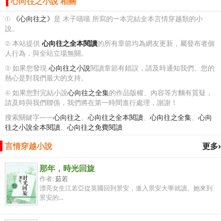
心向往之小說 相關
①
《心向往之》
是 木子喵喵 所寫的一本完結全本言情穿越類的小
說。
② 本站提供
心向往之全本閱讀
的所有章節均為網友更新，屬發布者個
人行為，與全站立場無關。
③ 如果您發現
心向往之小說
閱讀章節有錯誤，請及時通知我們。您的
熱心是對我們最大的支持。
④ 如果您對完結小說
心向往之全集
的作品版權、內容等方麵有質疑，
請及時與我們聯係，我們將在第一時間進行處理，謝謝！
搜索關鍵字——
心向往之
、
心向往之全本閱讀
、
心向往之全集
、
心向
往之小說全本閱讀
、
心向往之免費閱讀
言情穿越小說
更多›
那年，時光回旋
作者:
茹若
漂亮女生江若亞從英國回到景安，進入景安大學就讀。她來到
景安的...