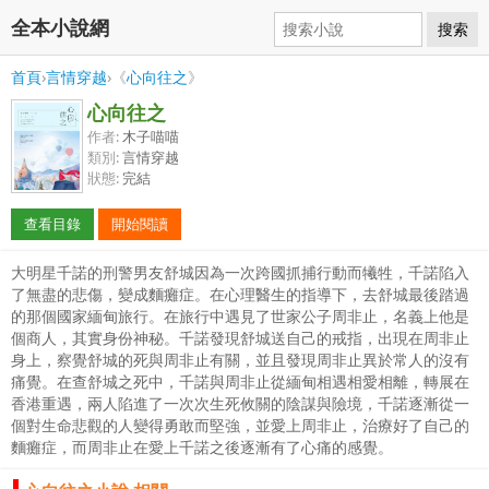
全本小說網
搜索
首頁
›
言情穿越
›《
心向往之
》
心向往之
作者:
木子喵喵
類別:
言情穿越
狀態:
完結
查看目錄
開始閱讀
大明星千諾的刑警男友舒城因為一次跨國抓捕行動而犧牲，千諾陷入
了無盡的悲傷，變成麵癱症。在心理醫生的指導下，去舒城最後踏過
的那個國家緬甸旅行。在旅行中遇見了世家公子周非止，名義上他是
個商人，其實身份神秘。千諾發現舒城送自己的戒指，出現在周非止
身上，察覺舒城的死與周非止有關，並且發現周非止異於常人的沒有
痛覺。在查舒城之死中，千諾與周非止從緬甸相遇相愛相離，轉展在
香港重遇，兩人陷進了一次次生死攸關的陰謀與險境，千諾逐漸從一
個對生命悲觀的人變得勇敢而堅強，並愛上周非止，治療好了自己的
麵癱症，而周非止在愛上千諾之後逐漸有了心痛的感覺。