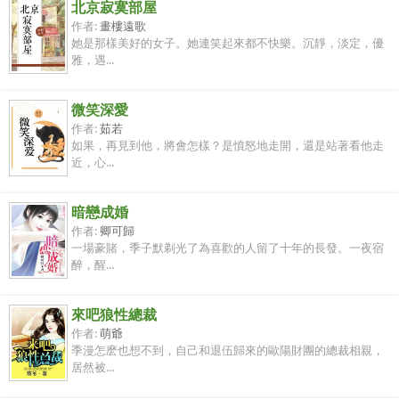
北京寂寞部屋
作者:
畫樓遠歌
她是那樣美好的女子。她連笑起來都不快樂。沉靜，淡定，優
雅，遇...
微笑深愛
作者:
茹若
如果，再見到他，將會怎樣？是憤怒地走開，還是站著看他走
近，心...
暗戀成婚
作者:
卿可歸
一場豪賭，季子默剃光了為喜歡的人留了十年的長發。一夜宿
醉，醒...
來吧狼性總裁
作者:
萌爺
季漫怎麽也想不到，自己和退伍歸來的歐陽財團的總裁相親，
居然被...