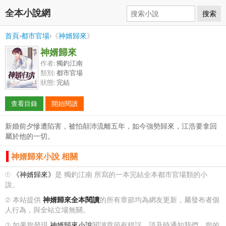
全本小說網
搜索
首頁
›
都市官場
›《
神婿歸來
》
神婿歸來
作者:
獨釣江南
類別:
都市官場
狀態:
完結
查看目錄
開始閱讀
新婚前夕慘遭陷害，被怕顛沛流離五年，如今強勢歸來，江浩要拿回
屬於他的一切。
神婿歸來小說 相關
①
《神婿歸來》
是 獨釣江南 所寫的一本完結全本都市官場類的小
說。
② 本站提供
神婿歸來全本閱讀
的所有章節均為網友更新，屬發布者個
人行為，與全站立場無關。
③ 如果您發現
神婿歸來小說
閱讀章節有錯誤，請及時通知我們。您的