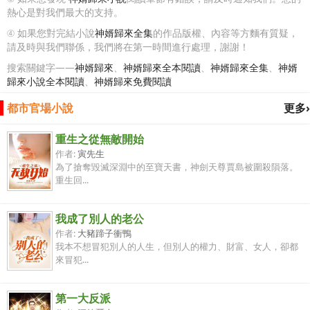
熱心是對我們最大的支持。
④ 如果您對完結小說
神婿歸來全集
的作品版權、內容等方麵有質疑，
請及時與我們聯係，我們將在第一時間進行處理，謝謝！
搜索關鍵字——
神婿歸來
、
神婿歸來全本閱讀
、
神婿歸來全集
、
神婿
歸來小說全本閱讀
、
神婿歸來免費閱讀
都市官場小說
更多›
重生之從無敵開始
作者:
寅先生
為了搶奪毀滅深淵中的至寶天書，神劍天尊賈島被圍殺隕落。
重生回...
我成了別人的老公
作者:
大豬蹄子衝鴨
我本不想冒犯別人的人生，但別人的權力、財富、女人，卻都
來冒犯...
第一大反派