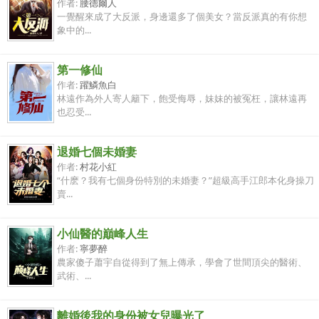
作者:
腰德爾人
一覺醒來成了大反派，身邊還多了個美女？當反派真的有你想
象中的...
第一修仙
作者:
躍鱗魚白
林遠作為外人寄人籬下，飽受侮辱，妹妹的被冤枉，讓林遠再
也忍受...
退婚七個未婚妻
作者:
村花小紅
“什麽？我有七個身份特別的未婚妻？”超級高手江郎本化身操刀
賣...
小仙醫的巔峰人生
作者:
寧夢醉
農家傻子蕭宇自從得到了無上傳承，學會了世間頂尖的醫術、
武術、...
離婚後我的身份被女兒曝光了