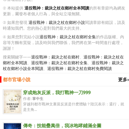
② 本站提供
退役戰神：裁決之杖在鄉村全本閱讀
的所有章節均為網友
更新，屬發布者個人行為，與全站立場無關。
③ 如果您發現
退役戰神：裁決之杖在鄉村小說
閱讀章節有錯誤，請及
時通知我們。您的熱心是對我們最大的支持。
④ 如果您對完結小說
退役戰神：裁決之杖在鄉村全集
的作品版權、內
容等方麵有質疑，請及時與我們聯係，我們將在第一時間進行處理，
謝謝！
搜索關鍵字——
退役戰神：裁決之杖在鄉村
、
退役戰神：裁決之杖在
鄉村全本閱讀
、
退役戰神：裁決之杖在鄉村全集
、
退役戰神：裁決之
杖在鄉村小說全本閱讀
、
退役戰神：裁決之杖在鄉村免費閱讀
都市官場小說
更多›
穿成炮灰反派，我打戰神一刀999
作者:
掌中生
穿越到都市戰神文裏當反派是什麽體驗？陸沉表示：還行，就
是主角...
傳奇：技能疊萬倍，我冰咆哮鋪滿全圖