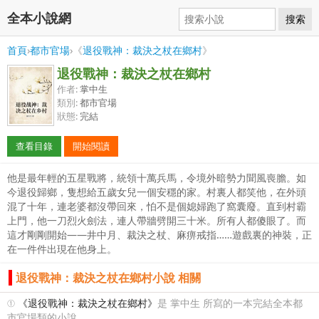
全本小說網
搜索
首頁
›
都市官場
›《
退役戰神：裁決之杖在鄉村
》
退役戰神：裁決之杖在鄉村
作者:
掌中生
類別:
都市官場
狀態:
完結
查看目錄
開始閱讀
他是最年輕的五星戰將，統領十萬兵馬，令境外暗勢力聞風喪膽。如
今退役歸鄉，隻想給五歲女兒一個安穩的家。村裏人都笑他，在外頭
混了十年，連老婆都沒帶回來，怕不是個媳婦跑了窩囊廢。直到村霸
上門，他一刀烈火劍法，連人帶牆劈開三十米。所有人都傻眼了。而
這才剛剛開始——井中月、裁決之杖、麻痹戒指……遊戲裏的神裝，正
在一件件出現在他身上。
退役戰神：裁決之杖在鄉村小說 相關
①
《退役戰神：裁決之杖在鄉村》
是 掌中生 所寫的一本完結全本都
市官場類的小說。