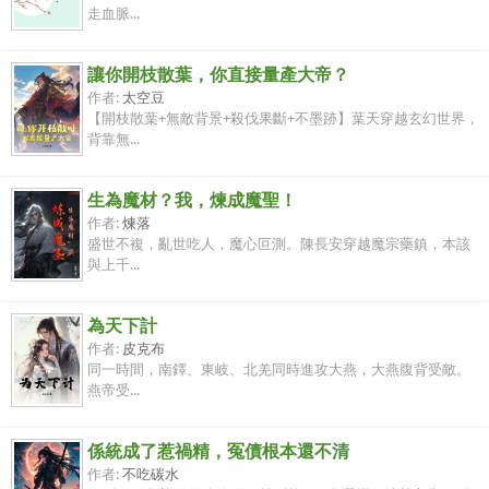
走血脈...
讓你開枝散葉，你直接量產大帝？
作者:
太空豆
【開枝散葉+無敵背景+殺伐果斷+不墨跡】葉天穿越玄幻世界，
背靠無...
生為魔材？我，煉成魔聖！
作者:
煉落
盛世不複，亂世吃人，魔心叵測。陳長安穿越魔宗藥鎮，本該
與上千...
為天下計
作者:
皮克布
同一時間，南鐸、東岐、北羌同時進攻大燕，大燕腹背受敵。
燕帝受...
係統成了惹禍精，冤債根本還不清
作者:
不吃碳水