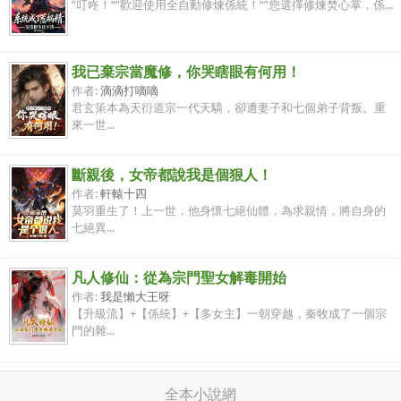
”叮咚！“”歡迎使用全自動修煉係統！“”您選擇修煉焚心掌，係...
我已棄宗當魔修，你哭瞎眼有何用！
作者:
滴滴打嘀嘀
君玄策本為天衍道宗一代天驕，卻遭妻子和七個弟子背叛。重
來一世...
斷親後，女帝都說我是個狠人！
作者:
軒轅十四
莫羽重生了！上一世，他身懷七絕仙體，為求親情，將自身的
七絕異...
凡人修仙：從為宗門聖女解毒開始
作者:
我是懶大王呀
【升級流】+【係統】+【多女主】一朝穿越，秦牧成了一個宗
門的雜...
全本小說網