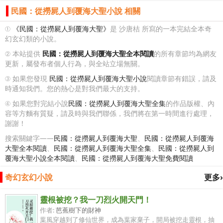
民國：從撈屍人到覆海大聖小說 相關
①
《民國：從撈屍人到覆海大聖》
是 沙唐桔 所寫的一本完結全本奇
幻玄幻類的小說。
② 本站提供
民國：從撈屍人到覆海大聖全本閱讀
的所有章節均為網友
更新，屬發布者個人行為，與全站立場無關。
③ 如果您發現
民國：從撈屍人到覆海大聖小說
閱讀章節有錯誤，請及
時通知我們。您的熱心是對我們最大的支持。
④ 如果您對完結小說
民國：從撈屍人到覆海大聖全集
的作品版權、內
容等方麵有質疑，請及時與我們聯係，我們將在第一時間進行處理，
謝謝！
搜索關鍵字——
民國：從撈屍人到覆海大聖
、
民國：從撈屍人到覆海
大聖全本閱讀
、
民國：從撈屍人到覆海大聖全集
、
民國：從撈屍人到
覆海大聖小說全本閱讀
、
民國：從撈屍人到覆海大聖免費閱讀
奇幻玄幻小說
更多›
靈根被挖？我一刀烈火開天門！
作者:
芭蕉樹下的財神
葉風穿越到了修仙世界，成為葉家棄子，開局被挖走靈根，抽