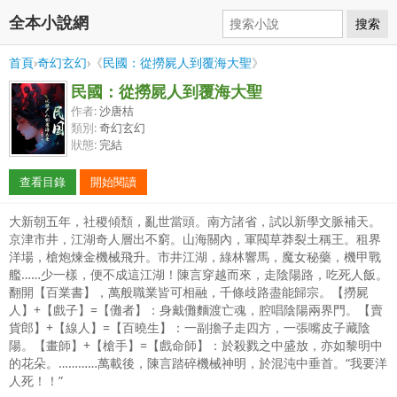
全本小說網
搜索
首頁
›
奇幻玄幻
›《
民國：從撈屍人到覆海大聖
》
民國：從撈屍人到覆海大聖
作者:
沙唐桔
類別:
奇幻玄幻
狀態:
完結
查看目錄
開始閱讀
大新朝五年，社稷傾頹，亂世當頭。南方諸省，試以新學文脈補天。
京津市井，江湖奇人層出不窮。山海關內，軍閥草莽裂土稱王。租界
洋場，槍炮煉金機械飛升。市井江湖，綠林響馬，魔女秘藥，機甲戰
艦……少一樣，便不成這江湖！陳言穿越而來，走陰陽路，吃死人飯。
翻開【百業書】，萬般職業皆可相融，千條歧路盡能歸宗。【撈屍
人】+【戲子】=【儺者】：身戴儺麵渡亡魂，腔唱陰陽兩界門。【賣
貨郎】+【線人】=【百曉生】：一副擔子走四方，一張嘴皮子藏陰
陽。【畫師】+【槍手】=【戲命師】：於殺戮之中盛放，亦如黎明中
的花朵。…………萬載後，陳言踏碎機械神明，於混沌中垂首。“我要洋
人死！！”