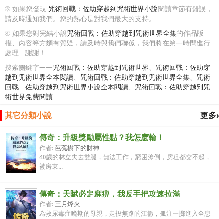
③ 如果您發現
咒術回戰：佐助穿越到咒術世界小說
閱讀章節有錯誤，
請及時通知我們。您的熱心是對我們最大的支持。
④ 如果您對完結小說
咒術回戰：佐助穿越到咒術世界全集
的作品版
權、內容等方麵有質疑，請及時與我們聯係，我們將在第一時間進行
處理，謝謝！
搜索關鍵字——
咒術回戰：佐助穿越到咒術世界
、
咒術回戰：佐助穿
越到咒術世界全本閱讀
、
咒術回戰：佐助穿越到咒術世界全集
、
咒術
回戰：佐助穿越到咒術世界小說全本閱讀
、
咒術回戰：佐助穿越到咒
術世界免費閱讀
其它分類小說
更多›
傳奇：升級獎勵屬性點？我怎麽輸！
作者:
芭蕉樹下的財神
40歲的林立失去雙腿，無法工作，窮困潦倒，房租都交不起，
被房東...
傳奇：天賦必定麻痹，我反手把攻速拉滿
作者:
三月烽火
為救尿毒症晚期的母親，走投無路的江徹，孤注一擲進入全息