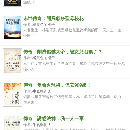
遊戲《...
末世傳奇：開局獻祭聖母校花
作者:
橘黃色的橙子
末世重生，林浩回到被聖母校花道德綁架的那一天。上一世，
他開門...
傳奇：剛成骷髏大帝，被女兒召喚了？
作者:
橘黃色的橙子
三年前，古元重生到了傳奇世界，成為了骷髏洞之中一個極為
矮小的...
傳奇：隻會火球術，但它999級！
作者:
牛氣衝衝天
魏羨八年前穿越到了傳奇遊戲世界，選擇了法師職業。然而，
在這裏...
傳奇：誘惑法神，我一人一軍！
作者:
牛氣衝衝天