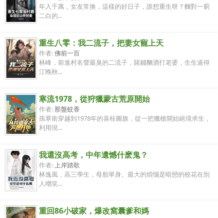
年入千萬，女友常換，這樣的好日子，誰想重生呀？麵對一窮
二白的...
重生八零：我二流子，把妻女寵上天
作者:
佛前一百
林峰，前進村名聲最臭的二流子，賭錢酗酒打老婆，生生逼得
江晚秋...
寒流1978，從狩獵蒙古荒原開始
作者:
那盤蚊香
孫寒衛穿越到1978年的喜桂圖旗，從一把獵槍開始絕境求生，
利用現...
我還沒高考，中年遺憾什麽鬼？
作者:
上岸踏歌
林逸風，高三學生，母胎單身。最大的煩惱是暗戀的校花在別
人嘲笑...
重回86小破家，爆改窩囊爹和媽