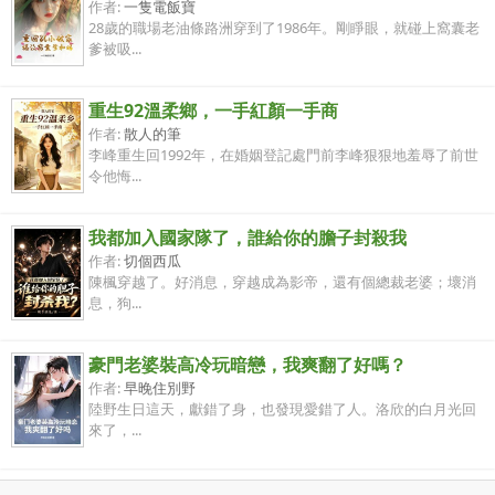
作者:
一隻電飯寶
28歲的職場老油條路洲穿到了1986年。剛睜眼，就碰上窩囊老
爹被吸...
重生92溫柔鄉，一手紅顏一手商
作者:
散人的筆
李峰重生回1992年，在婚姻登記處門前李峰狠狠地羞辱了前世
令他悔...
我都加入國家隊了，誰給你的膽子封殺我
作者:
切個西瓜
陳楓穿越了。好消息，穿越成為影帝，還有個總裁老婆；壞消
息，狗...
豪門老婆裝高冷玩暗戀，我爽翻了好嗎？
作者:
早晚住別野
陸野生日這天，獻錯了身，也發現愛錯了人。洛欣的白月光回
來了，...