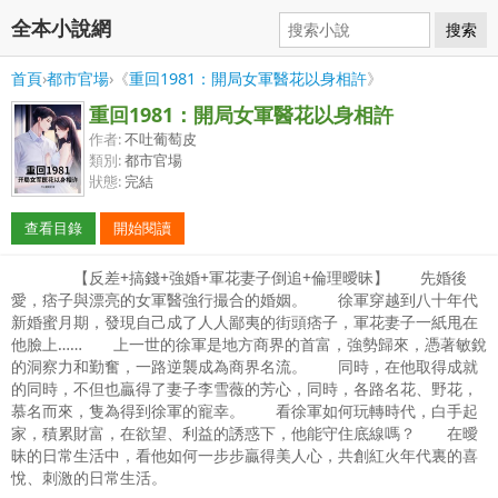
全本小說網
搜索
首頁
›
都市官場
›《
重回1981：開局女軍醫花以身相許
》
重回1981：開局女軍醫花以身相許
作者:
不吐葡萄皮
類別:
都市官場
狀態:
完結
查看目錄
開始閱讀
【反差+搞錢+強婚+軍花妻子倒追+倫理曖昧】 先婚後
愛，痞子與漂亮的女軍醫強行撮合的婚姻。 徐軍穿越到八十年代
新婚蜜月期，發現自己成了人人鄙夷的街頭痞子，軍花妻子一紙甩在
他臉上…… 上一世的徐軍是地方商界的首富，強勢歸來，憑著敏銳
的洞察力和勤奮，一路逆襲成為商界名流。 同時，在他取得成就
的同時，不但也贏得了妻子李雪薇的芳心，同時，各路名花、野花，
慕名而來，隻為得到徐軍的寵幸。 看徐軍如何玩轉時代，白手起
家，積累財富，在欲望、利益的誘惑下，他能守住底線嗎？ 在曖
昧的日常生活中，看他如何一步步贏得美人心，共創紅火年代裏的喜
悅、刺激的日常生活。