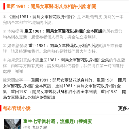
重回1981：開局女軍醫花以身相許小說 相關
①
《重回1981：開局女軍醫花以身相許》
是 不吐葡萄皮 所寫的一本
完結全本都市官場類的小說。
② 本站提供
重回1981：開局女軍醫花以身相許全本閱讀
的所有章節
均為網友更新，屬發布者個人行為，與全站立場無關。
③ 如果您發現
重回1981：開局女軍醫花以身相許小說
閱讀章節有錯
誤，請及時通知我們。您的熱心是對我們最大的支持。
④ 如果您對完結小說
重回1981：開局女軍醫花以身相許全集
的作品版
權、內容等方麵有質疑，請及時與我們聯係，我們將在第一時間進行
處理，謝謝！
搜索關鍵字——
重回1981：開局女軍醫花以身相許
、
重回1981：開局
女軍醫花以身相許全本閱讀
、
重回1981：開局女軍醫花以身相許全
集
、
重回1981：開局女軍醫花以身相許小說全本閱讀
、
重回1981：開
局女軍醫花以身相許免費閱讀
都市官場小說
更多›
重生七零當村霸，漁獵趕山養嬌妻
作者:
九陰九陽