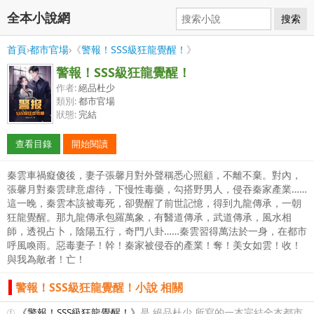
全本小說網
搜索
首頁
›
都市官場
›《
警報！SSS級狂龍覺醒！
》
警報！SSS級狂龍覺醒！
作者:
絕品杜少
類別:
都市官場
狀態:
完結
查看目錄
開始閱讀
秦雲車禍癡傻後，妻子張馨月對外聲稱悉心照顧，不離不棄。對內，
張馨月對秦雲肆意虐待，下慢性毒藥，勾搭野男人，侵吞秦家產業……
這一晚，秦雲本該被毒死，卻覺醒了前世記憶，得到九龍傳承，一朝
狂龍覺醒。那九龍傳承包羅萬象，有醫道傳承，武道傳承，風水相
師，透視占卜，陰陽五行，奇門八卦……秦雲習得萬法於一身，在都市
呼風喚雨。惡毒妻子！幹！秦家被侵吞的產業！奪！美女如雲！收！
與我為敵者！亡！
警報！SSS級狂龍覺醒！小說 相關
①
《警報！SSS級狂龍覺醒！》
是 絕品杜少 所寫的一本完結全本都市