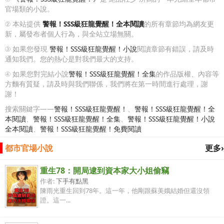
官場類的小說。
② 本站提供
警報！SSS級狂龍覺醒！全本閱讀
的所有章節均為網友更
新，屬發布者個人行為，與全站立場無關。
③ 如果您發現
警報！SSS級狂龍覺醒！小說
閱讀章節有錯誤，請及時
通知我們。您的熱心是對我們最大的支持。
④ 如果您對完結小說
警報！SSS級狂龍覺醒！全集
的作品版權、內容等
方麵有質疑，請及時與我們聯係，我們將在第一時間進行處理，謝
謝！
搜索關鍵字——
警報！SSS級狂龍覺醒！
、
警報！SSS級狂龍覺醒！全
本閱讀
、
警報！SSS級狂龍覺醒！全集
、
警報！SSS級狂龍覺醒！小說
全本閱讀
、
警報！SSS級狂龍覺醒！免費閱讀
都市官場小說
更多›
重生78：開局逮到資本家大小姐偷竊
作者:
下手有點黑
陳雨光重生回到78年。這一年，他剛跟蘇美娥結婚但還沒領
證。這一...