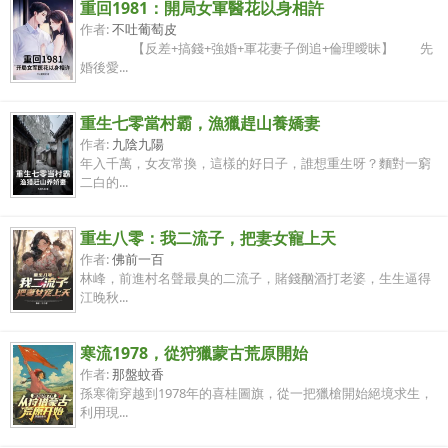
重回1981：開局女軍醫花以身相許
作者:
不吐葡萄皮
【反差+搞錢+強婚+軍花妻子倒追+倫理曖昧】 先
婚後愛...
重生七零當村霸，漁獵趕山養嬌妻
作者:
九陰九陽
年入千萬，女友常換，這樣的好日子，誰想重生呀？麵對一窮
二白的...
重生八零：我二流子，把妻女寵上天
作者:
佛前一百
林峰，前進村名聲最臭的二流子，賭錢酗酒打老婆，生生逼得
江晚秋...
寒流1978，從狩獵蒙古荒原開始
作者:
那盤蚊香
孫寒衛穿越到1978年的喜桂圖旗，從一把獵槍開始絕境求生，
利用現...