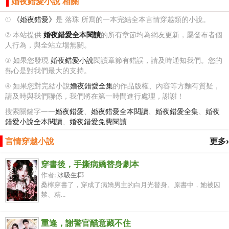
婚夜錯愛小說 相關
①
《婚夜錯愛》
是 落珠 所寫的一本完結全本言情穿越類的小說。
② 本站提供
婚夜錯愛全本閱讀
的所有章節均為網友更新，屬發布者個
人行為，與全站立場無關。
③ 如果您發現
婚夜錯愛小說
閱讀章節有錯誤，請及時通知我們。您的
熱心是對我們最大的支持。
④ 如果您對完結小說
婚夜錯愛全集
的作品版權、內容等方麵有質疑，
請及時與我們聯係，我們將在第一時間進行處理，謝謝！
搜索關鍵字——
婚夜錯愛
、
婚夜錯愛全本閱讀
、
婚夜錯愛全集
、
婚夜
錯愛小說全本閱讀
、
婚夜錯愛免費閱讀
言情穿越小說
更多›
穿書後，手撕病嬌替身劇本
作者:
冰吸生椰
桑檸穿書了，穿成了病嬌男主的白月光替身。原書中，她被囚
禁、精...
重逢，謝警官醋意藏不住