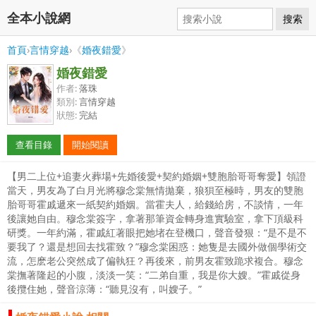
全本小說網
搜索
首頁
›
言情穿越
›《
婚夜錯愛
》
婚夜錯愛
作者:
落珠
類別:
言情穿越
狀態:
完結
查看目錄
開始閱讀
【男二上位+追妻火葬場+先婚後愛+契約婚姻+雙胞胎哥哥奪愛】領證
當天，男友為了白月光將穆念棠無情拋棄，狼狽至極時，男友的雙胞
胎哥哥霍戚遞來一紙契約婚姻。當霍夫人，給錢給房，不談情，一年
後讓她自由。穆念棠簽字，拿著那筆資金轉身進實驗室，拿下頂級科
研獎。一年約滿，霍戚紅著眼把她堵在登機口，聲音發狠：“是不是不
要我了？還是想回去找霍致？”穆念棠困惑：她隻是去國外做個學術交
流，怎麽老公突然成了偏執狂？再後來，前男友霍致跪求複合。穆念
棠撫著隆起的小腹，淡淡一笑：“二弟自重，我是你大嫂。”霍戚從身
後攬住她，聲音涼薄：“聽見沒有，叫嫂子。”