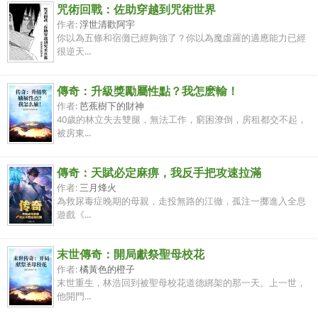
咒術回戰：佐助穿越到咒術世界
作者:
浮世清歡阿宇
你以為五條和宿儺已經夠強了？你以為魔虛羅的適應能力已經
很逆天...
傳奇：升級獎勵屬性點？我怎麽輸！
作者:
芭蕉樹下的財神
40歲的林立失去雙腿，無法工作，窮困潦倒，房租都交不起，
被房東...
傳奇：天賦必定麻痹，我反手把攻速拉滿
作者:
三月烽火
為救尿毒症晚期的母親，走投無路的江徹，孤注一擲進入全息
遊戲《...
末世傳奇：開局獻祭聖母校花
作者:
橘黃色的橙子
末世重生，林浩回到被聖母校花道德綁架的那一天。上一世，
他開門...