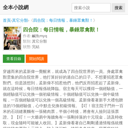
全本小說網
搜索
首頁
›
其它分類
›《
四合院：每日情報，暴錘眾禽獸！
》
四合院：每日情報，暴錘眾禽獸！
作者:
鹹魚myq
類別:
其它分類
狀態:
完結
查看目錄
開始閱讀
穿越而來的孟新偉一覺醒來，就成為了四合院世界的一員。身處眾禽
獸雲集的四合院世界，他打算好好的過自己的日子。不想要招惹眾禽
獸們。但是誰想到，孟新偉不招惹他們，他們反而招惹起了孟新偉。
就在這時候，每日情報係統降臨。宿主每天可以獲得一個經驗值，一
個經驗值可以兌換一個初級情報，十個經驗值可以兌換一個中級情
報，一百個經驗值可以兌換一個高級情報。孟新偉看著新手大禮包贈
送的15個經驗值，心中默念兌換初級情報。【叮！宿主院子門外一百
米的石頭縫裏麵有一張豬肉票，半個小時後，將會有人撿到這張票
證。】【叮！一大爺易中海牆角有一張剛掉落的十元現金，請及時收
取，現金隨時可能被人收回。】孟新偉看著自己剛剛通過情報係統獲