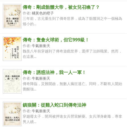
傳奇：剛成骷髏大帝，被女兒召喚了？
作者:
橘黃色的橙子
三年前，古元重生到了傳奇世界，成為了骷髏洞之中一個極為
矮小的...
傳奇：隻會火球術，但它999級！
作者:
牛氣衝衝天
魏羨八年前穿越到了傳奇遊戲世界，選擇了法師職業。然而，
在這裏...
傳奇：誘惑法神，我一人一軍！
作者:
牛氣衝衝天
傳奇降臨，災難開啟，無數人瘋狂逃亡。同時，不斷有人開始
覺醒強...
鎮狼關：從雞入蛇口到傳奇法神
作者:
牛氣衝衝天
穿越廢太子，開局被押進女兵營當解藥。女兵渾身劇毒，專拿
男人續...