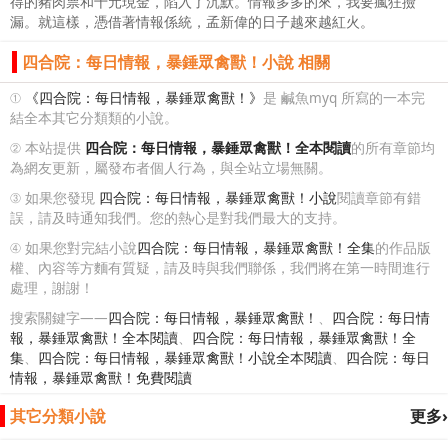
得的豬肉票和十元現金，陷入了沉默。情報多多的來，我要瘋狂撿
漏。就這樣，憑借著情報係統，孟新偉的日子越來越紅火。
四合院：每日情報，暴錘眾禽獸！小說 相關
①
《四合院：每日情報，暴錘眾禽獸！》
是 鹹魚myq 所寫的一本完
結全本其它分類類的小說。
② 本站提供
四合院：每日情報，暴錘眾禽獸！全本閱讀
的所有章節均
為網友更新，屬發布者個人行為，與全站立場無關。
③ 如果您發現
四合院：每日情報，暴錘眾禽獸！小說
閱讀章節有錯
誤，請及時通知我們。您的熱心是對我們最大的支持。
④ 如果您對完結小說
四合院：每日情報，暴錘眾禽獸！全集
的作品版
權、內容等方麵有質疑，請及時與我們聯係，我們將在第一時間進行
處理，謝謝！
搜索關鍵字——
四合院：每日情報，暴錘眾禽獸！
、
四合院：每日情
報，暴錘眾禽獸！全本閱讀
、
四合院：每日情報，暴錘眾禽獸！全
集
、
四合院：每日情報，暴錘眾禽獸！小說全本閱讀
、
四合院：每日
情報，暴錘眾禽獸！免費閱讀
其它分類小說
更多›