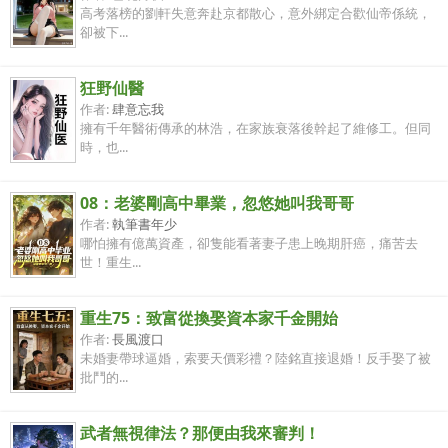
高考落榜的劉軒失意奔赴京都散心，意外綁定合歡仙帝係統，
卻被下...
狂野仙醫
作者:
肆意忘我
擁有千年醫術傳承的林浩，在家族衰落後幹起了維修工。但同
時，也...
08：老婆剛高中畢業，忽悠她叫我哥哥
作者:
執筆書年少
哪怕擁有億萬資產，卻隻能看著妻子患上晚期肝癌，痛苦去
世！重生...
重生75：致富從換娶資本家千金開始
作者:
長風渡口
未婚妻帶球逼婚，索要天價彩禮？陸銘直接退婚！反手娶了被
批鬥的...
武者無視律法？那便由我來審判！