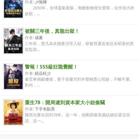
作者:
乄無聊
2050年，全球靈氣複蘇，無數動物發生變異，化作強大的
妖獸，...
被關三年後，真龍出獄！
作者:
成書
三年前，楚凡為未婚妻頂罪入獄，卻被買通送進惡名昭著的黑
龍監獄...
警報！SSS級狂龍覺醒！
作者:
絕品杜少
秦雲車禍癡傻後，妻子張馨月對外聲稱悉心照顧，不離不棄。
對內，...
重生78：開局逮到資本家大小姐偷竊
作者:
下手有點黑
陳雨光重生回到78年。這一年，他剛跟蘇美娥結婚但還沒領
證。這一...