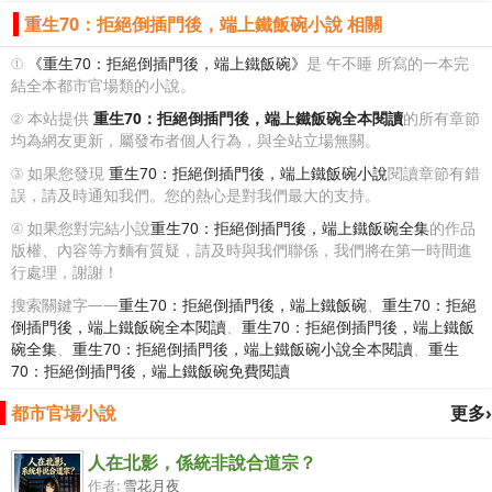
重生70：拒絕倒插門後，端上鐵飯碗小說 相關
①
《重生70：拒絕倒插門後，端上鐵飯碗》
是 午不睡 所寫的一本完
結全本都市官場類的小說。
② 本站提供
重生70：拒絕倒插門後，端上鐵飯碗全本閱讀
的所有章節
均為網友更新，屬發布者個人行為，與全站立場無關。
③ 如果您發現
重生70：拒絕倒插門後，端上鐵飯碗小說
閱讀章節有錯
誤，請及時通知我們。您的熱心是對我們最大的支持。
④ 如果您對完結小說
重生70：拒絕倒插門後，端上鐵飯碗全集
的作品
版權、內容等方麵有質疑，請及時與我們聯係，我們將在第一時間進
行處理，謝謝！
搜索關鍵字——
重生70：拒絕倒插門後，端上鐵飯碗
、
重生70：拒絕
倒插門後，端上鐵飯碗全本閱讀
、
重生70：拒絕倒插門後，端上鐵飯
碗全集
、
重生70：拒絕倒插門後，端上鐵飯碗小說全本閱讀
、
重生
70：拒絕倒插門後，端上鐵飯碗免費閱讀
都市官場小說
更多›
人在北影，係統非說合道宗？
作者:
雪花月夜