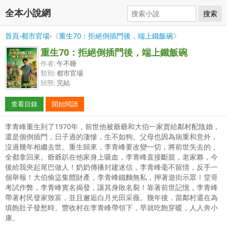
全本小說網
搜索
首頁
›
都市官場
›《
重生70：拒絕倒插門後，端上鐵飯碗
》
重生70：拒絕倒插門後，端上鐵飯碗
作者:
午不睡
類別:
都市官場
狀態:
完結
查看目錄
開始閱讀
李青峰重生到了1970年，前世他被爺爺和大伯一家賣給鄰村配陰婚，
還是個倒插門，日子過的淒慘，生不如狗。父母也因為病重和意外，
沒過幾年相繼去世。重生歸來，李青峰要改變一切，將前世失去的，
全都拿回來。爺爺趴在他家身上吸血，李青峰直接斷親，老家夥，今
後給我夾起尾巴做人！奶奶傳播封建迷信，李青峰毫不留情，反手一
個舉報！大伯偷盜集體財產，李青峰鐵麵無私，押著遊街示眾！堂哥
考試作弊，李青峰實名揭發，讓其身敗名裂！靠著前世記憶，李青峰
帶著村民發家致富，並且邂逅白月光田采薇。幾年後，當鄰村還在為
填飽肚子發愁時。豐收村在李青峰帶領下，早就吃飽穿暖，人人奔小
康。