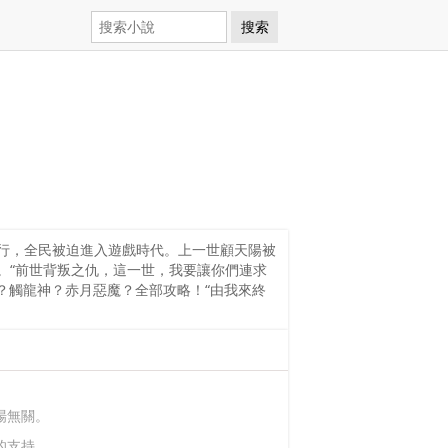
搜索
行，全民被迫進入遊戲時代。上一世顧天陽被
。“前世背叛之仇，這一世，我要讓你們連求
王？觸龍神？赤月惡魔？全部攻略！“由我來終
場無關。
的支持。