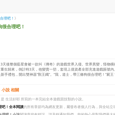
合理吧！
》
狗很合理吧！
，3天後整個藍星會被一款叫《傳奇》的遊戲世界入侵。世界異變，怪物橫
重生歸來，倒計時3天，他變賣一切，套現上億資產全部充進遊戲賬號內
級新手禮包，開出雙神器“獸王鐲”。“我，道士，帶三條狗很合理吧！”屍
小說 相關
》
是 生活好耶 所寫的一本完結全本遊戲競技類的小說。
理吧！全本閱讀
的所有章節均為網友更新，屬發布者個人行為，與全站立
合理吧！小說
閱讀章節有錯誤，請及時通知我們。您的熱心是對我們最大