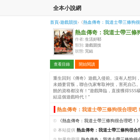
全本小說網
首頁
›
遊戲競技
›《
熱血傳奇：我道士帶三條狗很
熱血傳奇：我道士帶三條
作者:
生活好耶
類別:
遊戲競技
狀態:
完結
查看目錄
開始閱讀
重生回到《傳奇》遊戲入侵前。沒有人想到
未婚妻背叛，聯合仇家奪取神技，害死自己。
饒的資格都沒有！”遊戲降臨，直接獲得SSS
結這個遊戲時代！”
熱血傳奇：我道士帶三條狗很合理吧！
①
《熱血傳奇：我道士帶三條狗很合理吧！
② 本站提供
熱血傳奇：我道士帶三條狗很合
③ 如果您發現
熱血傳奇：我道士帶三條狗很