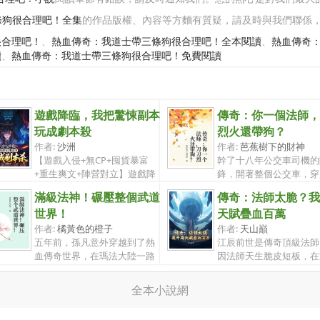
條狗很合理吧！全集
的作品版權、內容等方麵有質疑，請及時與我們聯係
很合理吧！
、
熱血傳奇：我道士帶三條狗很合理吧！全本閱讀
、
熱血傳奇
讀
、
熱血傳奇：我道士帶三條狗很合理吧！免費閱讀
遊戲降臨，我把驚悚副本
傳奇：你一個法師，
玩成劇本殺
烈火還帶狗？
作者:
沙洲
作者:
芭蕉樹下的財神
【遊戲入侵+無CP+囤貨暴富
幹了十八年公交車司機的
+重生爽文+陣營對立】遊戲降
鋒，開著整個公交車，穿
臨現實，所...
了熱血傳奇...
滿級法神！碾壓整個武道
傳奇：法師太脆？我
世界！
天賦疊血百萬
作者:
橘黃色的橙子
作者:
天山巔
五年前，孫凡意外穿越到了熱
江辰前世是傳奇頂級法師
血傳奇世界，在瑪法大陸一路
因法師天生脆皮短板，在
奮戰，成...
克決戰被...
全本小說網