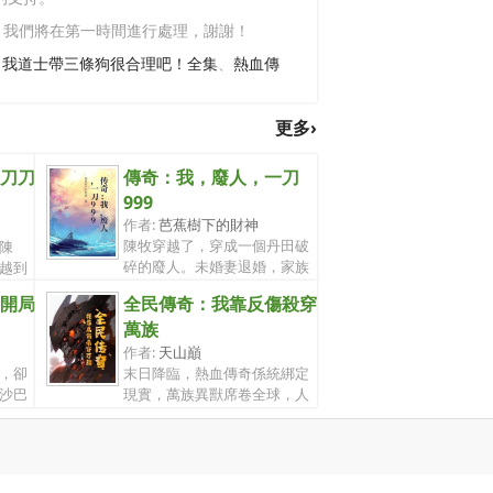
，我們將在第一時間進行處理，謝謝！
：我道士帶三條狗很合理吧！全集
、
熱血傳
更多›
刀刀
傳奇：我，廢人，一刀
999
作者:
芭蕉樹下的財神
陳牧穿越了，穿成一個丹田破
陳
碎的廢人。未婚妻退婚，家族
越到
拋棄，殺...
開局
全民傳奇：我靠反傷殺穿
萬族
作者:
天山巔
，卻
末日降臨，熱血傳奇係統綁定
沙巴
現實，萬族異獸席卷全球，人
類唯有轉...