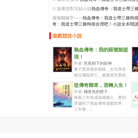
④ 如果您對完結小說
熱血傳奇：我道士帶三
搜索關鍵字——
熱血傳奇：我道士帶三條狗
奇：我道士帶三條狗很合理吧！小說全本閱
遊戲競技小說
熱血傳奇：我的賬號能提
現！
作者:
芭蕉樹下的財神
妻子賣房卷款跑路，女兒身患
絕症瀕臨死亡，被裁員失業的
林北陷入...
從傳奇歸來，逆轉人生！
作者:
橘黃色的橙子
林夜三年前成為植物人，實則
穿越到了熱血傳奇遊戲世界，
三年後，...