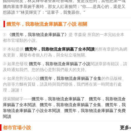
餓得啃樹皮，林昊輝帶著全家吃香喝辣。隻是沒想到，當他把第一塊
臘肉塞進李慕婉手裏時，那女人紅著臉問：“你……是真心的，還是又
想舔誰？”林昊輝笑了：“這輩子，我隻舔你。”
饑荒年，我靠物流倉庫躺贏了小說 相關
①
《饑荒年，我靠物流倉庫躺贏了》
是 李森燊 所寫的一本完結全本
都市官場類的小說。
② 本站提供
饑荒年，我靠物流倉庫躺贏了全本閱讀
的所有章節均為網
友更新，屬發布者個人行為，與全站立場無關。
③ 如果您發現
饑荒年，我靠物流倉庫躺贏了小說
閱讀章節有錯誤，請
及時通知我們。您的熱心是對我們最大的支持。
④ 如果您對完結小說
饑荒年，我靠物流倉庫躺贏了全集
的作品版權、
內容等方麵有質疑，請及時與我們聯係，我們將在第一時間進行處
理，謝謝！
搜索關鍵字——
饑荒年，我靠物流倉庫躺贏了
、
饑荒年，我靠物流倉
庫躺贏了全本閱讀
、
饑荒年，我靠物流倉庫躺贏了全集
、
饑荒年，我
靠物流倉庫躺贏了小說全本閱讀
、
饑荒年，我靠物流倉庫躺贏了免費
閱讀
都市官場小說
更多›