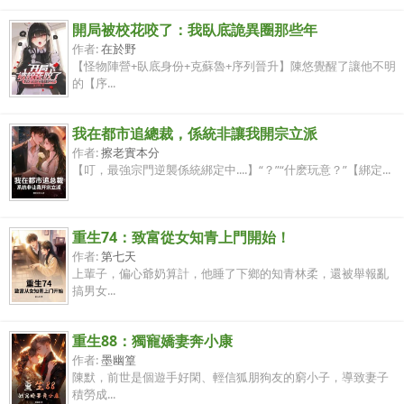
開局被校花咬了：我臥底詭異圈那些年
作者:
在於野
【怪物陣營+臥底身份+克蘇魯+序列晉升】陳悠覺醒了讓他不明
的【序...
我在都市追總裁，係統非讓我開宗立派
作者:
擦老實本分
【叮，最強宗門逆襲係統綁定中....】“？”“什麽玩意？”【綁定...
重生74：致富從女知青上門開始！
作者:
第七天
上輩子，偏心爺奶算計，他睡了下鄉的知青林柔，還被舉報亂
搞男女...
重生88：獨寵嬌妻奔小康
作者:
墨幽篁
陳默，前世是個遊手好閑、輕信狐朋狗友的窮小子，導致妻子
積勞成...