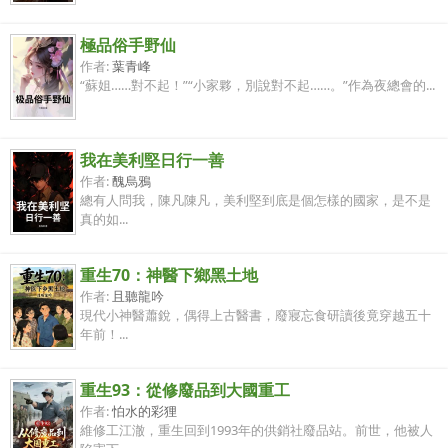
極品俗手野仙
作者:
葉青峰
“蘇姐……對不起！”“小家夥，別說對不起……。”作為夜總會的...
我在美利堅日行一善
作者:
醜烏鴉
總有人問我，陳凡陳凡，美利堅到底是個怎樣的國家，是不是
真的如...
重生70：神醫下鄉黑土地
作者:
且聽龍吟
現代小神醫蕭銳，偶得上古醫書，廢寢忘食研讀後竟穿越五十
年前！...
重生93：從修廢品到大國重工
作者:
怕水的彩狸
維修工江澈，重生回到1993年的供銷社廢品站。前世，他被人