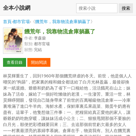
全本小說網
搜索
首頁
›
都市官場
›《
饑荒年，我靠物流倉庫躺贏了
》
饑荒年，我靠物流倉庫躺贏了
作者:
李森燊
類別:
都市官場
狀態:
完結
查看目錄
開始閱讀
林昊輝重生了，回到1960年那個饑荒肆虐的冬天。前世，他是個人人
嘲笑的“狗舔”，把家裏的糧和錢全都送給了白月光林盈贏，最後卻換
來一紙退婚。爺爺和奶奶為了省下一口糧給他，活活餓死在山上；妹
妹為了活命，嫁給了一個好吃懶做的老漢，一生淒苦。重活一世，林
昊輝睜開眼，發現自己隨身帶來了前世的百萬噸級物流倉庫——冷庫
裏堆滿了進口牛羊肉、海鮮水產，保鮮庫裏瓜果蔬菜、雞蛋牛奶應有
盡有。這輩子，他隻想做三件事：一、把糧留給真正愛他的家人，讓
爺爺奶奶吃飽穿暖，讓妹妹活成小公主；二、狠狠甩開那個不要臉的
白月光，順便把彩禮錢要回來；三、去追那個前世虧欠最多的女人
——村裏最漂亮的寡婦李慕婉。倉庫在手，物資我有。別人在饑荒裏