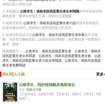
本科幻同人類的小說。
② 本站提供
公路求生：係統非說我是重生者全本閱讀
的所有章節均為
網友更新，屬發布者個人行為，與全站立場無關。
③ 如果您發現
公路求生：係統非說我是重生者小說
閱讀章節有錯誤，
請及時通知我們。您的熱心是對我們最大的支持。
④ 如果您對完結小說
公路求生：係統非說我是重生者全集
的作品版
權、內容等方麵有質疑，請及時與我們聯係，我們將在第一時間進行
處理，謝謝！
搜索關鍵字——
公路求生：係統非說我是重生者
、
公路求生：係統非
說我是重生者全本閱讀
、
公路求生：係統非說我是重生者全集
、
公路
求生：係統非說我是重生者小說全本閱讀
、
公路求生：係統非說我是
重生者免費閱讀
科幻同人小說
更多›
公路求生，我的怪物載具無限進化
作者:
我愛冰可樂
【公路求生】【遊戲入侵】【升級流】【種田】【抽卡】【怪
物牌】...