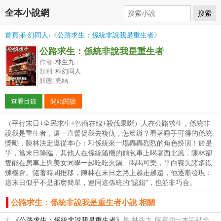
全本小說網
搜索
首頁
›
科幻同人
›《
公路求生：係統非說我是重生者
》
公路求生：係統非說我是重生者
作者:
林生九
類別:
科幻同人
狀態:
完結
查看目錄
開始閱讀
（平行末日+全民求生+智商在線+殺伐果斷）人在公路求生，係統非
說我是重生者，還一直督促我去複仇，怎麽辦？看著唾手可得的係統
獎勵，陳林決定遵從本心：和係統來一場轟轟烈烈的角色扮演！於是
乎，當末日降臨，其他人在係統隨機的麵包車上喝著西北風，陳林卻
隻能在房車上與美女同學一起吃吃火鍋、喝喝可樂，平白喪失諸多鍛
煉機會。隨著時間推移，陳林在末日之路上越走越遠，他逐漸發現：
這末日似乎不是那麽簡單，連同這係統的“認錯”，也並非巧合。
公路求生：係統非說我是重生者小說 相關
①
《公路求生：係統非說我是重生者》
是 林生九 所寫的一本完結全