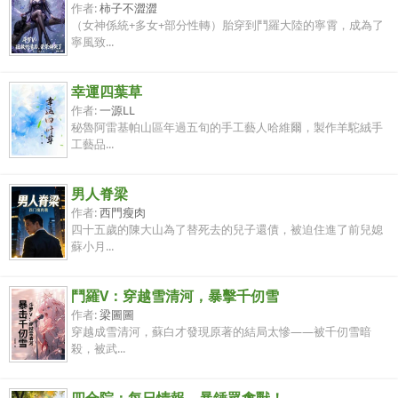
作者:
柿子不澀澀
（女神係統+多女+部分性轉）胎穿到鬥羅大陸的寧霄，成為了
寧風致...
幸運四葉草
作者:
一源LL
秘魯阿雷基帕山區年過五旬的手工藝人哈維爾，製作羊駝絨手
工藝品...
男人脊梁
作者:
西門瘦肉
四十五歲的陳大山為了替死去的兒子還債，被迫住進了前兒媳
蘇小月...
鬥羅V：穿越雪清河，暴擊千仞雪
作者:
梁圖圖
穿越成雪清河，蘇白才發現原著的結局太慘——被千仞雪暗
殺，被武...