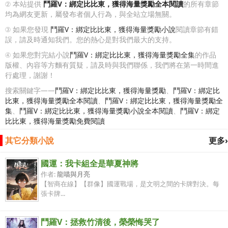
② 本站提供
鬥羅V：綁定比比東，獲得海量獎勵全本閱讀
的所有章節
均為網友更新，屬發布者個人行為，與全站立場無關。
③ 如果您發現
鬥羅V：綁定比比東，獲得海量獎勵小說
閱讀章節有錯
誤，請及時通知我們。您的熱心是對我們最大的支持。
④ 如果您對完結小說
鬥羅V：綁定比比東，獲得海量獎勵全集
的作品
版權、內容等方麵有質疑，請及時與我們聯係，我們將在第一時間進
行處理，謝謝！
搜索關鍵字——
鬥羅V：綁定比比東，獲得海量獎勵
、
鬥羅V：綁定比
比東，獲得海量獎勵全本閱讀
、
鬥羅V：綁定比比東，獲得海量獎勵全
集
、
鬥羅V：綁定比比東，獲得海量獎勵小說全本閱讀
、
鬥羅V：綁定
比比東，獲得海量獎勵免費閱讀
其它分類小說
更多›
國運：我卡組全是華夏神將
作者:
龍喵與月亮
【智商在線】【群像】國運戰場，是文明之間的卡牌對決。每
張卡牌...
鬥羅V：拯救竹清後，榮榮悔哭了