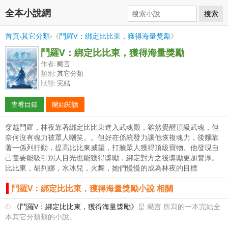
全本小說網
搜索
首頁
›
其它分類
›《
鬥羅V：綁定比比東，獲得海量獎勵
》
鬥羅V：綁定比比東，獲得海量獎勵
作者:
颳言
類別:
其它分類
狀態:
完結
查看目錄
開始閱讀
穿越鬥羅，林夜靠著綁定比比東進入武魂殿，雖然覺醒頂級武魂，但
奈何沒有魂力被眾人嘲笑。。但好在係統發力讓他恢複魂力，後麵靠
著一係列行動，提高比比東威望，打臉眾人獲得頂級寶物。他發現自
己隻要能吸引別人目光也能獲得獎勵，綁定對方之後獎勵更加豐厚。
比比東，胡列娜，水冰兒，火舞，她們慢慢的成為林夜的目標
鬥羅V：綁定比比東，獲得海量獎勵小說 相關
①
《鬥羅V：綁定比比東，獲得海量獎勵》
是 颳言 所寫的一本完結全
本其它分類類的小說。