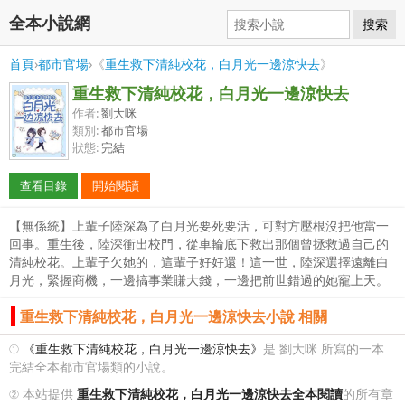
全本小說網
搜索
首頁
›
都市官場
›《
重生救下清純校花，白月光一邊涼快去
》
重生救下清純校花，白月光一邊涼快去
作者:
劉大咪
類別:
都市官場
狀態:
完結
查看目錄
開始閱讀
【無係統】上輩子陸深為了白月光要死要活，可對方壓根沒把他當一
回事。重生後，陸深衝出校門，從車輪底下救出那個曾拯救過自己的
清純校花。上輩子欠她的，這輩子好好還！這一世，陸深選擇遠離白
月光，緊握商機，一邊搞事業賺大錢，一邊把前世錯過的她寵上天。
重生救下清純校花，白月光一邊涼快去小說 相關
①
《重生救下清純校花，白月光一邊涼快去》
是 劉大咪 所寫的一本
完結全本都市官場類的小說。
② 本站提供
重生救下清純校花，白月光一邊涼快去全本閱讀
的所有章