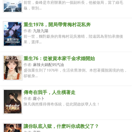
前世，秦峰是市府辦裏的一個副科長，他被做局，當了綠毛
龜，替別...
重生1978，開局帶青梅村花私奔
作者:
九陰九陽
前一世，麵對獻身的青梅村花吳雅晴，陸遠因為害怕承擔後
果，選擇...
重生76：從被資本家千金求婚開始
作者:
麻辣火鍋配95汽油
盛強重生到了1976年，生活依舊潦倒。本想著擺脫困境的他，
卻被身...
傳奇在我手，人生橫著走
作者:
蘿小卜
陳凡偶然獲得傳奇係統，從此開啟妖孽人生！
讓你臥底入獄，什麽叫你成教父了？