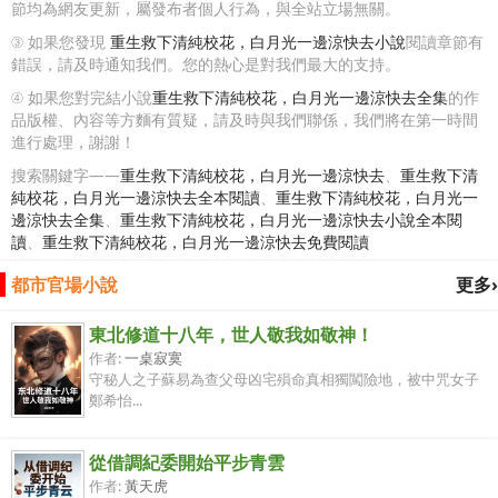
節均為網友更新，屬發布者個人行為，與全站立場無關。
③ 如果您發現
重生救下清純校花，白月光一邊涼快去小說
閱讀章節有
錯誤，請及時通知我們。您的熱心是對我們最大的支持。
④ 如果您對完結小說
重生救下清純校花，白月光一邊涼快去全集
的作
品版權、內容等方麵有質疑，請及時與我們聯係，我們將在第一時間
進行處理，謝謝！
搜索關鍵字——
重生救下清純校花，白月光一邊涼快去
、
重生救下清
純校花，白月光一邊涼快去全本閱讀
、
重生救下清純校花，白月光一
邊涼快去全集
、
重生救下清純校花，白月光一邊涼快去小說全本閱
讀
、
重生救下清純校花，白月光一邊涼快去免費閱讀
都市官場小說
更多›
東北修道十八年，世人敬我如敬神！
作者:
一桌寂寞
守秘人之子蘇易為查父母凶宅殞命真相獨闖險地，被中咒女子
鄭希怡...
從借調紀委開始平步青雲
作者:
黃天虎