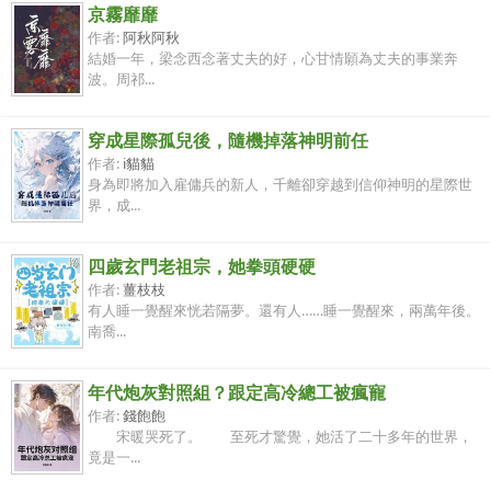
京霧靡靡
作者:
阿秋阿秋
結婚一年，梁念西念著丈夫的好，心甘情願為丈夫的事業奔
波。周祁...
穿成星際孤兒後，隨機掉落神明前任
作者:
i貓貓
身為即將加入雇傭兵的新人，千離卻穿越到信仰神明的星際世
界，成...
四歲玄門老祖宗，她拳頭硬硬
作者:
薑枝枝
有人睡一覺醒來恍若隔夢。還有人……睡一覺醒來，兩萬年後。
南喬...
年代炮灰對照組？跟定高冷總工被瘋寵
作者:
錢飽飽
宋暖哭死了。 至死才驚覺，她活了二十多年的世界，
竟是一...