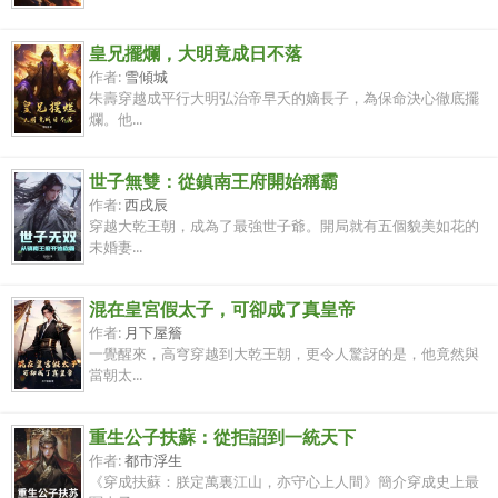
皇兄擺爛，大明竟成日不落
作者:
雪傾城
朱壽穿越成平行大明弘治帝早夭的嫡長子，為保命決心徹底擺
爛。他...
世子無雙：從鎮南王府開始稱霸
作者:
西戌辰
穿越大乾王朝，成為了最強世子爺。開局就有五個貌美如花的
未婚妻...
混在皇宮假太子，可卻成了真皇帝
作者:
月下屋簷
一覺醒來，高穹穿越到大乾王朝，更令人驚訝的是，他竟然與
當朝太...
重生公子扶蘇：從拒詔到一統天下
作者:
都市浮生
《穿成扶蘇：朕定萬裏江山，亦守心上人間》簡介穿成史上最