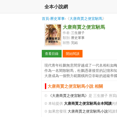
全本小說網
首頁
›
曆史軍事
›《
大唐商賈之便宜駙馬
》
大唐商賈之便宜駙馬
作者:
三生腰子
類別:
曆史軍事
狀態:
完結
查看目錄
開始閱讀
現代青年杜鵬無意間穿越成了一代名相杜如
作為一名閑散駙馬，杜鵬憑著後世的記憶和
大唐成為一個勢力範圍橫跨亞非歐的超級帝
大唐商賈之便宜駙馬小說 相關
①
《大唐商賈之便宜駙馬》
是 三生腰子 所
② 本站提供
大唐商賈之便宜駙馬全本閱讀
的
③ 如果您發現
大唐商賈之便宜駙馬小說
閱讀