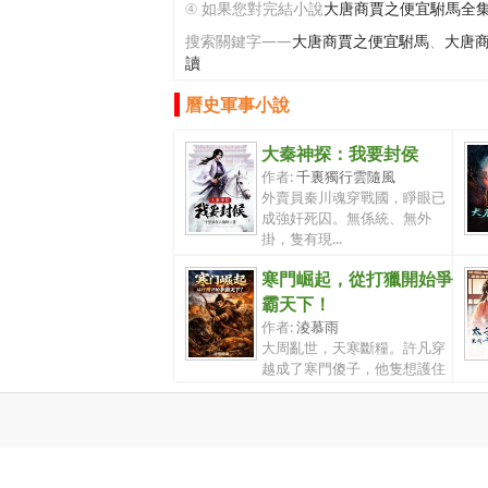
④ 如果您對完結小說
大唐商賈之便宜駙馬全
搜索關鍵字——
大唐商賈之便宜駙馬
、
大唐
讀
曆史軍事小說
大秦神探：我要封侯
作者:
千裏獨行雲隨風
外賣員秦川魂穿戰國，睜眼已
成強奸死囚。無係統、無外
掛，隻有現...
寒門崛起，從打獵開始爭
霸天下！
作者:
淩慕雨
大周亂世，天寒斷糧。許凡穿
越成了寒門傻子，他隻想護住
寡嫂，進...