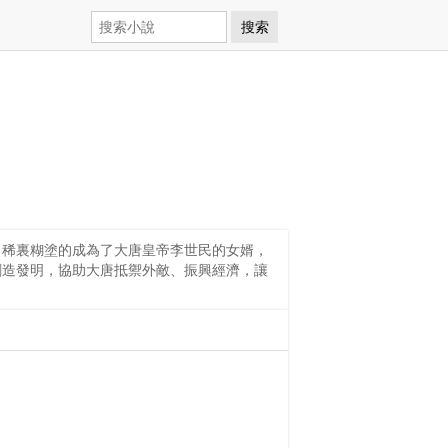
搜索
，稀裏糊塗的成為了大唐皇帝李世民的女婿，
創造發明，協助大唐抵禦外敵、振興經濟，讓