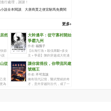
間進行處理，謝謝！
馬小說全本閱讀
、
大唐商賈之便宜駙馬免費閱
更多›
居然
大幹邊卒：從守寡村開始
爭霸九州
作者:
福囤子
+快節
【出海打漁＋殺伐果斷+多女
小說
主＋爭霸】陳鈞穿越成大乾邊
軍一退伍小...
山從
讓你當徭役，你帶流民建
號稱王
作者:
不可言說
己竟
擁有現代記憶，醫武雙絕的奇
更為
才，意外穿越到古代，成了一
名即將上...