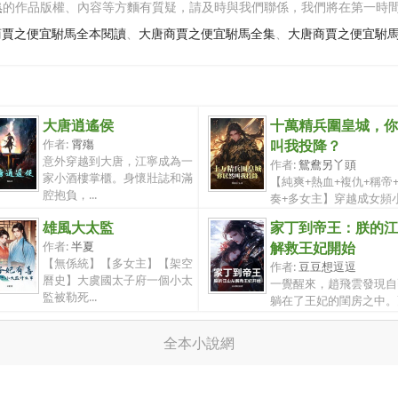
集
的作品版權、內容等方麵有質疑，請及時與我們聯係，我們將在第一時
商賈之便宜駙馬全本閱讀
、
大唐商賈之便宜駙馬全集
、
大唐商賈之便宜駙
大唐逍遙侯
十萬精兵圍皇城，你
作者:
霄殤
叫我投降？
意外穿越到大唐，江寧成為一
作者:
鴛鴦另丫頭
家小酒樓掌櫃。身懷壯誌和滿
【純爽+熱血+複仇+稱帝
腔抱負，...
奏+多女主】穿越成女頻
裏的悲情將...
雄風大太監
家丁到帝王：朕的江
作者:
半夏
解救王妃開始
【無係統】【多女主】【架空
作者:
豆豆想逗逗
曆史】大虞國太子府一個小太
一覺醒來，趙飛雲發現自
監被勒死...
躺在了王妃的閨房之中。
悲催的是...
全本小說網