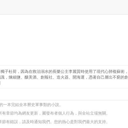
晦獨子杜荷，因為在救治溺水的長樂公主李麗質時使用了現代心肺複蘇術
知識，煉細鹽、釀美酒、創報社、造火器、開海運，憑著自己層出不窮的
國
寫的一本完結全本曆史軍事類的小說。
所有章節均為網友更新，屬發布者個人行為，與全站立場無關。
章節有錯誤，請及時通知我們。您的熱心是對我們最大的支持。