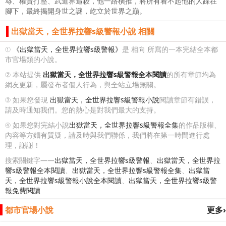
辱、權貴打壓、武道界追殺，他一路橫推，將所有看不起他的人踩在
腳下，最終揭開身世之謎，屹立於世界之巔。
出獄當天，全世界拉響s級警報小說 相關
①
《出獄當天，全世界拉響s級警報》
是 相向 所寫的一本完結全本都
市官場類的小說。
② 本站提供
出獄當天，全世界拉響s級警報全本閱讀
的所有章節均為
網友更新，屬發布者個人行為，與全站立場無關。
③ 如果您發現
出獄當天，全世界拉響s級警報小說
閱讀章節有錯誤，
請及時通知我們。您的熱心是對我們最大的支持。
④ 如果您對完結小說
出獄當天，全世界拉響s級警報全集
的作品版權、
內容等方麵有質疑，請及時與我們聯係，我們將在第一時間進行處
理，謝謝！
搜索關鍵字——
出獄當天，全世界拉響s級警報
、
出獄當天，全世界拉
響s級警報全本閱讀
、
出獄當天，全世界拉響s級警報全集
、
出獄當
天，全世界拉響s級警報小說全本閱讀
、
出獄當天，全世界拉響s級警
報免費閱讀
都市官場小說
更多›