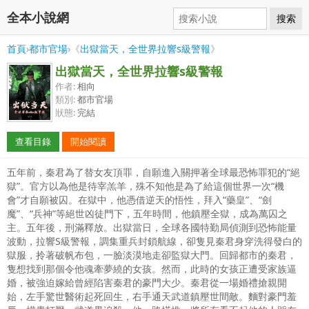
全本小說網
搜索
首頁
›
都市官場
›《
出獄當天，全世界拉響s級警報
》
出獄當天，全世界拉響s級警報
作者:
相向
類別:
都市官場
狀態:
完結
查看目錄
開始閱讀
五年前，秦君為了替女友頂罪，自願進入關押著全球最恐怖罪犯的“絕
獄”。官方以為他是待宰羔羊，殊不知他是為了給這個世界一次“機
會”才自願被囚。在獄中，他憑借逆天的悟性，拜入“藥皇”、“劍
魔”、“兵神”等絕世凶徒門下，五年時間，他鎮壓全獄，成為萬囚之
主。五年後，刑滿釋放。出獄當日，全球各國特勤局偵測到恐怖能量
波動，拉響S級警報，調集重兵封鎖航線，卻隻見秦君身穿洗得發白的
獄服，拎著破帆布包，一臉淡漠地走卻監獄大門。回歸都市的秦君，
隻想找到那個令他魂牽夢繞的女孩。然而，此時的女孩正遭受家族逼
婚，被強迫嫁給曾經陷害秦君的豪門大少。秦君從一場婚禮搶親開
始，左手驚世醫術起死回生，右手通天武道鎮壓世間敵。麵對豪門羞