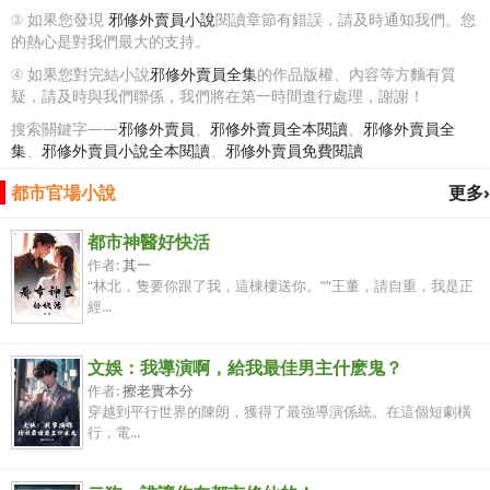
③ 如果您發現
邪修外賣員小說
閱讀章節有錯誤，請及時通知我們。您
的熱心是對我們最大的支持。
④ 如果您對完結小說
邪修外賣員全集
的作品版權、內容等方麵有質
疑，請及時與我們聯係，我們將在第一時間進行處理，謝謝！
搜索關鍵字——
邪修外賣員
、
邪修外賣員全本閱讀
、
邪修外賣員全
集
、
邪修外賣員小說全本閱讀
、
邪修外賣員免費閱讀
都市官場小說
更多›
都市神醫好快活
作者:
其一
“林北，隻要你跟了我，這棟樓送你。”“王董，請自重，我是正
經...
文娛：我導演啊，給我最佳男主什麽鬼？
作者:
擦老實本分
穿越到平行世界的陳朗，獲得了最強導演係統。在這個短劇橫
行，電...