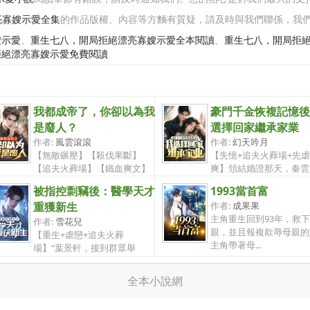
亮寡嫂示愛全集
的作品版權、內容等方麵有質疑，請及時與我們聯係，我
嫂示愛
、
重生七八，開局拒絕漂亮寡嫂示愛全本閱讀
、
重生七八，開局拒
拒絕漂亮寡嫂示愛免費閱讀
我都成帝了，你卻以為我
豪門千金恢複記憶後
是廢人？
選擇回家繼承家業
作者:
風雲滾滾
作者:
幻天吟月
【無敵碾壓】【殺伐果斷】
【失憶+追夫火葬場+先
【追夫火葬場】【鐵血爽文】
爽】領結婚證那天，秦雲
【黑化】【...
為車禍恢複...
被指控剽竊後：醫學天才
1993當首富
重獲新生
作者:
成果果
主角重生回到93年，救
作者:
雪花兒
親，並且報複欺辱母親的
【重生+虐戀+追夫火葬
主角帶著母...
場】“葉景軒，接到群眾舉
報，涉嫌學術剽竊...
全本小說網