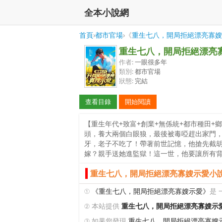
全本小說網
首頁
›
都市官場
›《
重生七八，開局拒絕漂亮寡嫂
重生七八，開局拒絕漂亮
作者:
一眼很多年
類別:
都市官場
狀態:
完結
查看目錄
開始閱讀
【重生年代+致富+創業+無係統+都市種田+
頭，養大兩個白眼狼，最後被毒啞趕出家門
牙，老子不吃了！帶著前世記憶，他搶先截
嫁？親手送她進監獄！這一世，他要讓所有
重生七八，開局拒絕漂亮寡嫂示愛小說
①
《重生七八，開局拒絕漂亮寡嫂示愛》
是
② 本站提供
重生七八，開局拒絕漂亮寡嫂示
③ 如果您發現
重生七八，開局拒絕漂亮寡嫂