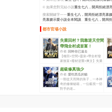
④ 如果您對完結小說
重生七八，開局拒絕漂
搜索關鍵字——
重生七八，開局拒絕漂亮寡
亮寡嫂示愛小說全本閱讀
、
重生七八，開局
都市官場小說
失業回村？我靠逆天空間
帶飛全村成首富！
作者:
回眸你已遠去
【種田+空間+靈泉+帶全村發
家致富+廢材逆襲+爽文】失業
滾回村？賴...
超級修真強少
作者:
愛吃西瓜的貓
一顆從天而降的珠子，一本神
奇的修煉秘籍，一位藐視一切
對手的老...