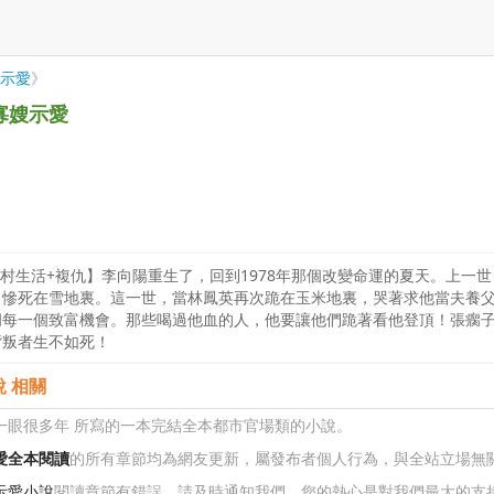
示愛
》
寡嫂示愛
鄉村生活+複仇】李向陽重生了，回到1978年那個改變命運的夏天。上
，慘死在雪地裏。這一世，當林鳳英再次跪在玉米地裏，哭著求他當夫養
胡每一個致富機會。那些喝過他血的人，他要讓他們跪著看他登頂！張瘸
背叛者生不如死！
 相關
 一眼很多年 所寫的一本完結全本都市官場類的小說。
愛全本閱讀
的所有章節均為網友更新，屬發布者個人行為，與全站立場無
示愛小說
閱讀章節有錯誤，請及時通知我們。您的熱心是對我們最大的支