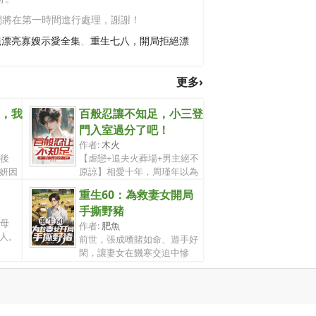
們將在第一時間進行處理，謝謝！
絕漂亮寡嫂示愛全集
、
重生七八，開局拒絕漂
更多›
，我
百般忍讓不知足，小三登
門入室過分了吧！
作者:
木火
虐後
【虐戀+追夫火葬場+男主絕不
妍因
原諒】相愛十年，周瑾年以為
這個世界...
重生60：為救妻女開局
手撕野豬
下母
作者:
肥魚
人。
前世，張成嗜賭如命、遊手好
閑，讓妻女在饑寒交迫中慘
死，自己悔...