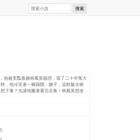
搜索
一世，他被美豔寡嫂林鳳英蠱惑，當了二十年冤大
父時，他冷笑著一腳踢開：嫂子，這軟飯太硌
子想下毒？先讓他癱著看完全集！林鳳英想改
關。
持。