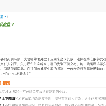
堂？
》
孫滿堂？
快要熬死的時候，夫君卻帶著外室子孫回來坐享其成，連捧在手心的養女
姑姐任人剁手。負心漢帶外室歸來，窮的隻剩下個空宅。她一碗絕嗣湯讓
，商隊踏遍南北。而那個曾威震七海的將軍，一步步跪行置陸昭若麵前：
，可容小女承襲否？”
 相關
 王君月 所寫的一本完結全本言情穿越類的小說。
？全本閱讀
的所有章節均為網友更新，屬發布者個人行為，與全站立場無
堂？小說
閱讀章節有錯誤，請及時通知我們。您的熱心是對我們最大的支