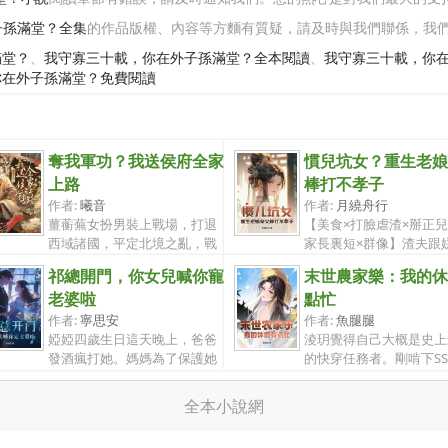
子孫滿堂？全集
的作品版權、內容等方麵有質疑，請及時與我們聯係，我
滿堂？
、
我守寡三十載，你在外子孫滿堂？全本閱讀
、
我守寡三十載，你
你在外子孫滿堂？免費閱讀
奪我軍功？我送侯府全家
慣兒坑女？重生老娘
上路
棒打不孝子
作者:
曦音
作者:
月繞舟行
薑蘅蕪女扮男裝上戰場，打退
【美食×打臉虐渣×掰正兒
西域諸國，平定北境之亂，戰
家長裏短×群像】渣夫跟
功赫赫，...
私通？...
祁總開門，你女兒喊你寵
末世農家樂：我的休
老婆啦
點忙
作者:
寧思安
作者:
魚腿腿
婭婭四歲生日這天晚上，爸爸
淩玥覺得自己大概是史上
發酒瘋打她。媽媽為了保護她
的快穿任務者。剛啃下SS
受傷，鮮...
任務，還沒...
全本小說網