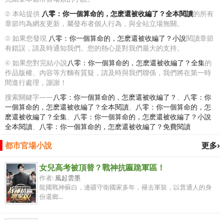
② 本站提供
八零：你一個算命的，怎麽還被收編了？全本閱讀
的所有
章節均為網友更新，屬發布者個人行為，與全站立場無關。
③ 如果您發現
八零：你一個算命的，怎麽還被收編了？小說
閱讀章節
有錯誤，請及時通知我們。您的熱心是對我們最大的支持。
④ 如果您對完結小說
八零：你一個算命的，怎麽還被收編了？全集
的
作品版權、內容等方麵有質疑，請及時與我們聯係，我們將在第一時
間進行處理，謝謝！
搜索關鍵字——
八零：你一個算命的，怎麽還被收編了？
、
八零：你
一個算命的，怎麽還被收編了？全本閱讀
、
八零：你一個算命的，怎
麽還被收編了？全集
、
八零：你一個算命的，怎麽還被收編了？小說
全本閱讀
、
八零：你一個算命的，怎麽還被收編了？免費閱讀
都市官場小說
更多›
女兒高考被頂替？戰神抗匾跪軍區！
作者:
風起雲墨
龍國戰神蘇白，邊疆守衛國家多年，褪去軍裝，以普通人的身
份還鄉...