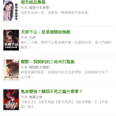
都市絕品梟龍
作者:
隔壁小王本尊
我所失去的一切，我會靠一雙鐵拳親手拿回來。
天師下山：從退婚開始無敵
作者:
七武
修行二十載，陳閑下山隻為兩件事：找靈韻淬骨，退八門婚約
解煞！...
禦獸：我契約的二哈吊打龍族
作者:
翱翔的大飛龍
林遲穿越到藍星，這個時代的主流是禦獸。在璀璨的文化下，
山川草...
氪命變強？關我不死之軀什麽事？
作者:
無疆之休
【無女主】【星空萬族【星空高武】【殺伐果斷！】【不聖
母】蕭天...