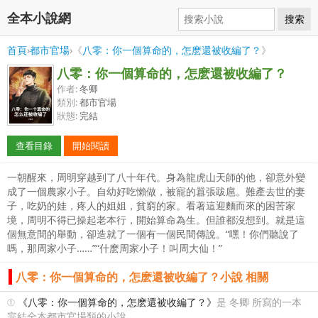
全本小說網
搜索
首頁
›
都市官場
›《
八零：你一個算命的，怎麽還被收編了？
》
八零：你一個算命的，怎麽還被收編了？
作者:
冬卿
類別:
都市官場
狀態:
完結
查看目錄
開始閱讀
一朝醒來，周明穿越到了八十年代。身為龍虎山天師的他，卻意外變
成了一個農家小子。自幼好吃懶做，被寵的囂張跋扈。難產去世的妻
子，吃奶的娃，疼人的姐姐，貧窮的家。看著這迎麵而來的困苦家
境，周明不得已操起老本行，開始算命為生。但誰都沒想到。就是這
個無意間的舉動，卻造就了一個有一個民間傳說。“嘿！你們聽說了
嗎，那周家小子……”“什麽周家小子！叫周大仙！”
八零：你一個算命的，怎麽還被收編了？小說 相關
①
《八零：你一個算命的，怎麽還被收編了？》
是 冬卿 所寫的一本
完結全本都市官場類的小說。