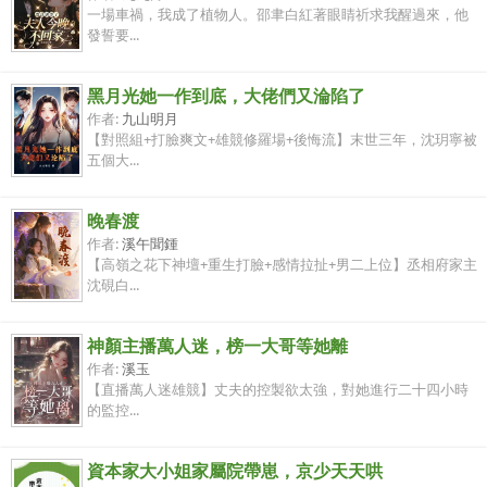
一場車禍，我成了植物人。邵聿白紅著眼睛祈求我醒過來，他
發誓要...
黑月光她一作到底，大佬們又淪陷了
作者:
九山明月
【對照組+打臉爽文+雄競修羅場+後悔流】末世三年，沈玥寧被
五個大...
晚春渡
作者:
溪午聞鍾
【高嶺之花下神壇+重生打臉+感情拉扯+男二上位】丞相府家主
沈硯白...
神顏主播萬人迷，榜一大哥等她離
作者:
溪玉
【直播萬人迷雄競】丈夫的控製欲太強，對她進行二十四小時
的監控...
資本家大小姐家屬院帶崽，京少天天哄