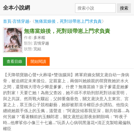
全本小說網
搜索
首頁
›
言情穿越
›《
無痛當娘後，死對頭帶崽上門求負責
》
無痛當娘後，死對頭帶崽上門求負責
作者:
多米糯
類別:
言情穿越
狀態:
完結
查看目錄
開始閱讀
【天降萌寶聽心聲+火葬場+雙強腦洞】將軍府嫡女關文鳶自幼一身病
骨，被迫綁定未來後位。定親宴上，兩個叫她娘親的萌寶救她於水火
之間，還聲稱大理寺少卿是爹爹。什麽？無痛當娘？孩子爹還是她爹
的對家！天要亡她！為救父查凶，她不得不求助刑部死對頭崔景明，
與之共謀。然而戰火驟起，父帥重傷垂危，關文鳶決意入主東宮。宮
宴之上，眾王孫公子競相獻藝，她卻被那清冷權臣步步誘陷。他指尖
纏繞她親手係上的玉佩，溫聲道：“阿鳶說傾慕我至深，願共朝暮...為
何另嫁？”看著麵前的玉麵郎君，關文鳶想起那夜劍鞘顫鳴：“昨夜子
時…他摩挲你小像三十七遍…”玩弄人心病弱黑蓮花×清正克製暗藏偏執
權臣