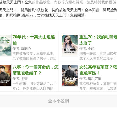
後她天天上門！全集
的作品版權、內容等方麵有質疑，請及時與我們聯係
天天上門！
、
開局撿到S級校花，契約後她天天上門！全本閱讀
、
開局撿
讀
、
開局撿到S級校花，契約後她天天上門！免費閱讀
70年代：十萬大山逍遙
重生70：我的毛熊
仙
太香了
作者:
白開心
作者:
不愁
前世被騙接盤，三孩非親生。
周勝一睜眼，竟穿回80
老了被白眼狼占了房子，趕出
成了人人唾棄的二流子！
家門，一...
夜，原主...
八零：你一個算命的，怎
女兒高考被頂替？戰
麽還被收編了？
匾跪軍區！
作者:
冬卿
作者:
風起雲墨
一朝醒來，周明穿越到了八十
龍國戰神蘇白，邊疆守衛
年代。身為龍虎山天師的他，
多年，褪去軍裝，以普通
卻意外變...
身份還鄉...
全本小說網