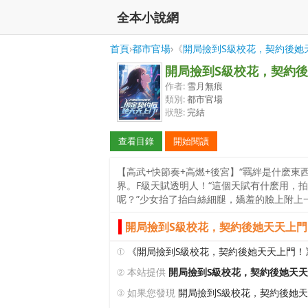
全本小說網
首頁
›
都市官場
›《
開局撿到S級校花，契約後她
開局撿到S級校花，契約
作者:
雪月無痕
類別:
都市官場
狀態:
完結
查看目錄
開始閱讀
【高武+快節奏+高燃+後宮】“羈絆是什麽
界。F級天賦透明人！“這個天賦有什麽用，拍
呢？”少女抬了抬白絲細腿，嬌羞的臉上附上
開局撿到S級校花，契約後她天天上門
①
《開局撿到S級校花，契約後她天天上門！
② 本站提供
開局撿到S級校花，契約後她天
③ 如果您發現
開局撿到S級校花，契約後她