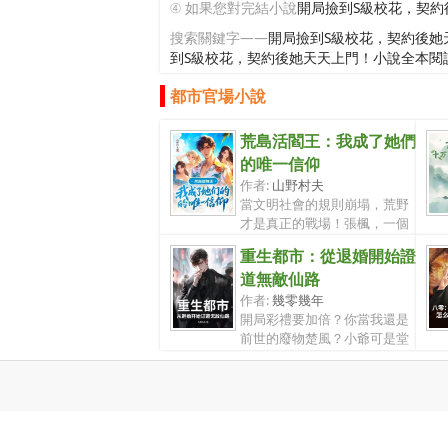
④ 如果您對完結小說
開局撿到S級校花，契約
搜索關鍵字——
開局撿到S級校花，契約後她
到S級校花，契約後她天天上門！小說全本閱
都市官場小說
荒島活閻王：我成了她們
的唯一信仰
作者:
山野村夫
當文明社會的規則崩塌，荒野
才是真正的戰場！張楓，一個
在都市裏...
重生都市：從退婚開始證
道無敵仙路
作者:
幾零幾年
開局彩禮要加倍？你當我還是
前世的廢物楚風？小爺可是堂
堂絕世仙...