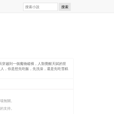
搜索
江辰穿越到一個魔物縱橫，人類覺醒天賦的世
“主人，你是想先吃飯，先洗澡，還是先吃雪糕
場無關。
的支持。