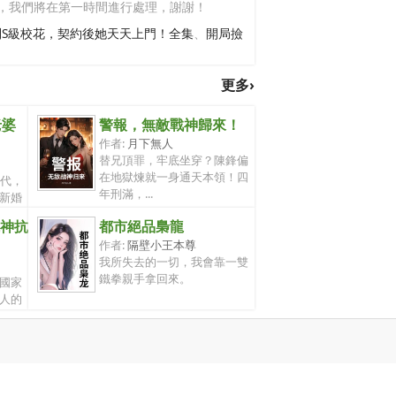
，我們將在第一時間進行處理，謝謝！
到S級校花，契約後她天天上門！全集
、
開局撿
更多›
老婆
警報，無敵戰神歸來！
作者:
月下無人
替兄頂罪，牢底坐穿？陳鋒偏
在地獄煉就一身通天本領！四
年代，
年刑滿，...
新婚
神抗
都市絕品梟龍
作者:
隔壁小王本尊
我所失去的一切，我會靠一雙
鐵拳親手拿回來。
國家
人的