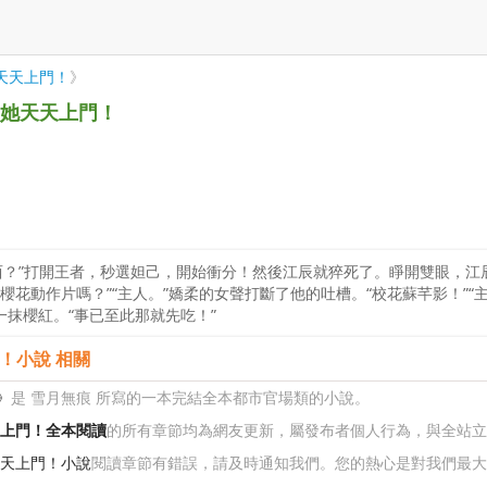
天天上門！
》
後她天天上門！
東西？”打開王者，秒選妲己，開始衝分！然後江辰就猝死了。睜開雙眼，
櫻花動作片嗎？”“主人。”嬌柔的女聲打斷了他的吐槽。“校花蘇芊影！”
一抹櫻紅。“事已至此那就先吃！”
！小說 相關
》
是 雪月無痕 所寫的一本完結全本都市官場類的小說。
天上門！全本閱讀
的所有章節均為網友更新，屬發布者個人行為，與全站立
天天上門！小說
閱讀章節有錯誤，請及時通知我們。您的熱心是對我們最大