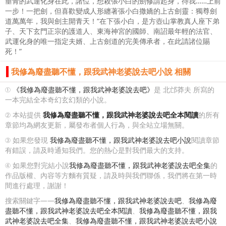
垂青的武運化身在此，諸位，想殺張小白的劍修請起身，待我……上前
一步！一把劍，但喜歡變成人形纏著張小白撒嬌的上古劍靈：獨尊劍
道萬萬年，我與劍主開青天！“在下張小白，是方壺山掌教真人座下弟
子、天下玄門正宗的護道人、東海神宮的國師、南詔最年輕的法官、
武運化身的唯一指定夫婿、上古劍道的完美傳承者，在此請諸位賜
死！”
我修為廢盡聽不懂，跟我武神老婆說去吧小說 相關
①
《我修為廢盡聽不懂，跟我武神老婆說去吧》
是 北邙莽夫 所寫的
一本完結全本奇幻玄幻類的小說。
② 本站提供
我修為廢盡聽不懂，跟我武神老婆說去吧全本閱讀
的所有
章節均為網友更新，屬發布者個人行為，與全站立場無關。
③ 如果您發現
我修為廢盡聽不懂，跟我武神老婆說去吧小說
閱讀章節
有錯誤，請及時通知我們。您的熱心是對我們最大的支持。
④ 如果您對完結小說
我修為廢盡聽不懂，跟我武神老婆說去吧全集
的
作品版權、內容等方麵有質疑，請及時與我們聯係，我們將在第一時
間進行處理，謝謝！
搜索關鍵字——
我修為廢盡聽不懂，跟我武神老婆說去吧
、
我修為廢
盡聽不懂，跟我武神老婆說去吧全本閱讀
、
我修為廢盡聽不懂，跟我
武神老婆說去吧全集
、
我修為廢盡聽不懂，跟我武神老婆說去吧小說