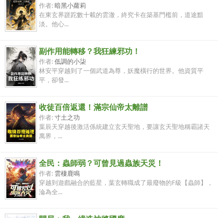
作者:
暗黑小蘿莉
在東玄界蹉跎數十載的雲澈，終究卡在築基門檻前，道途黯
淡。他心...
副作用能轉移？我狂練邪功！
作者:
低調的小柒
林安平穿越到了一個武道為尊，妖魔橫行的世界。他資質平
平，卻發...
收徒百倍返還！滿宗仙帝太離譜
作者:
寸土之功
葉辰天穿越後激活係統建立玄天聖地，要讓玄天聖地稱霸諸天
萬界，...
全民：蟲師弱？可曾見過蟲族天災！
作者:
雲棲鹿鳴
穿越到遊戲融合的藍星，葉玄轉職成了最廢物的F級【蟲師】，
淪為全...