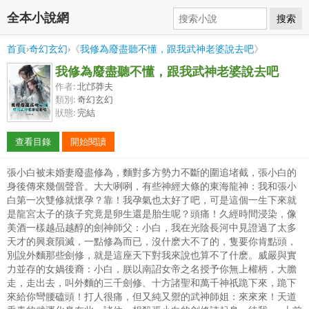
全本小說網
搜索
首頁
›
奇幻玄幻
›《
我修為廢盡聽不懂，跟我武神老婆說去吧
》
我修為廢盡聽不懂，跟我武神老婆說去吧
作者:
北邙莽夫
類別:
奇幻玄幻
狀態:
完結
查看目錄
開始閱讀
張小白被未婚妻廢盡修為，麵對多方勢力不斷的圍追堵截，張小白的
身後傳來幾個聲音。大大咧咧，有些神經大條的東海龍神：我和張小
白第一次雙修就懷孕？靠！我孕氣也太好了吧，可是這個一生下來就
是龍宮太子的孩子究竟是卵生還是胎生呢？頭痛！久經時間浸染，像
美酒一樣越品越醇的劍神師父：小白，我在光陰長河中見證過了太多
天才的興衰隕滅，一點修為而已，沒什麽大不了的，隻要你肯點頭，
別說外麵那些劍修，就是這座天下對我來說也算不了什麽。威嚴與實
力並存的女媧後裔：小白，朕以南詔女帝之名授予你無上權柄，大膽
走，走出去，叫外麵的三千劍修、十方諸聖和萬千神祇跪下來，跪下
來給你彎腰磕頭！打人很痛，但又純又禦的武神師姐：來來來！天道