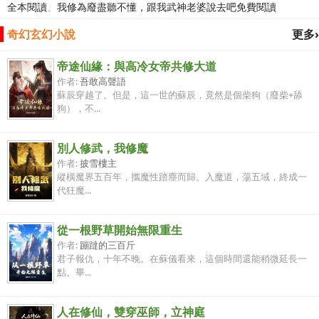
全本閱讀
、
我修為廢盡聽不懂，跟我武神老婆說去吧免費閱讀
奇幻玄幻小說
更多›
帝途仙緣：與高冷女帝共修大道
作者:
吾敢高聲語
蘇辰穿越了。但是，這一世的蘇辰，竟然是個柴狗（廢柴+舔
狗），不...
別人修武，我修魔
作者:
披雪樓主
縱橫魔界五百年，攜魔性踏塵而歸。入魔道，蕩五域，終成一
代狂魔...
從一根野草開始無限重生
作者:
蹦躂的三百斤
君子報仇，十年不晚。在蘇儀看來，這個時間還能稍微延長一
點。畢...
人在修仙，雙穿巫師，立神庭