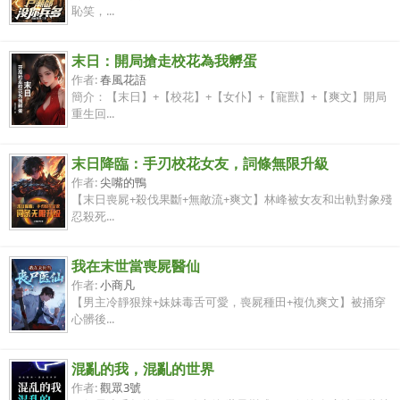
恥笑，...
末日：開局搶走校花為我孵蛋
作者:
春風花語
簡介：【末日】+【校花】+【女仆】+【寵獸】+【爽文】開局
重生回...
末日降臨：手刃校花女友，詞條無限升級
作者:
尖嘴的鴨
【末日喪屍+殺伐果斷+無敵流+爽文】林峰被女友和出軌對象殘
忍殺死...
我在末世當喪屍醫仙
作者:
小商凡
【男主冷靜狠辣+妹妹毒舌可愛，喪屍種田+複仇爽文】被捅穿
心髒後...
混亂的我，混亂的世界
作者:
觀眾3號