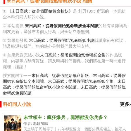
末日高武：從暑假開始氪命斬妖小說 相關
①
《末日高武：從暑假開始氪命斬妖》
是 利刃1995 所寫的一本完結
全本科幻同人類的小說。
② 本站提供
末日高武：從暑假開始氪命斬妖全本閱讀
的所有章節均為
網友更新，屬發布者個人行為，與全站立場無關。
③ 如果您發現
末日高武：從暑假開始氪命斬妖小說
閱讀章節有錯誤，
請及時通知我們。您的熱心是對我們最大的支持。
④ 如果您對完結小說
末日高武：從暑假開始氪命斬妖全集
的作品版
權、內容等方麵有質疑，請及時與我們聯係，我們將在第一時間進行
處理，謝謝！
搜索關鍵字——
末日高武：從暑假開始氪命斬妖
、
末日高武：從暑假
開始氪命斬妖全本閱讀
、
末日高武：從暑假開始氪命斬妖全集
、
末日
高武：從暑假開始氪命斬妖小說全本閱讀
、
末日高武：從暑假開始氪
命斬妖免費閱讀
科幻同人小說
更多›
末世領主：瘋狂爆兵，屍潮都沒你兵多？
作者:
泡麵加腸
天之驕子周然等了十八年卻覺醒出一個廢柴職業領主，被眾人