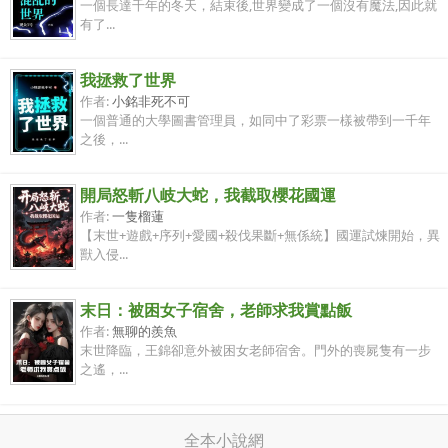
一個長達千年的冬天，結束後,世界變成了一個沒有魔法,因此就
有了...
我拯救了世界
作者:
小銘非死不可
一個普通的大學圖書管理員，如同中了彩票一樣被帶到一千年
之後，...
開局怒斬八岐大蛇，我截取櫻花國運
作者:
一隻榴蓮
【末世+遊戲+序列+愛國+殺伐果斷+無係統】國運試煉開始，異
獸入侵...
末日：被困女子宿舍，老師求我賞點飯
作者:
無聊的羨魚
末世降臨，王錦卻意外被困女老師宿舍。門外的喪屍隻有一步
之遙，...
全本小說網