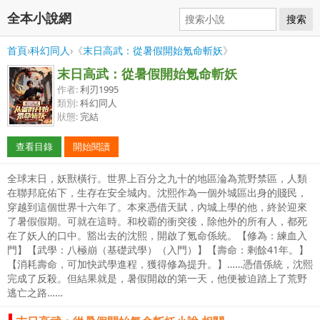
全本小說網
搜索
首頁
›
科幻同人
›《
末日高武：從暑假開始氪命斬妖
》
末日高武：從暑假開始氪命斬妖
作者:
利刃1995
類別:
科幻同人
狀態:
完結
查看目錄
開始閱讀
全球末日，妖獸橫行。世界上百分之九十的地區淪為荒野禁區，人類
在聯邦庇佑下，生存在安全城內。沈熙作為一個外城區出身的賤民，
穿越到這個世界十六年了。本來憑借天賦，內城上學的他，終於迎來
了暑假假期。可就在這時。和校霸的衝突後，除他外的所有人，都死
在了妖人的口中。豁出去的沈熙，開啟了氪命係統。【修為：練血入
門】【武學：八極崩（基礎武學）（入門）】【壽命：剩餘41年。】
【消耗壽命，可加快武學進程，獲得修為提升。】……憑借係統，沈熙
完成了反殺。但結果就是，暑假開啟的第一天，他便被迫踏上了荒野
逃亡之路……