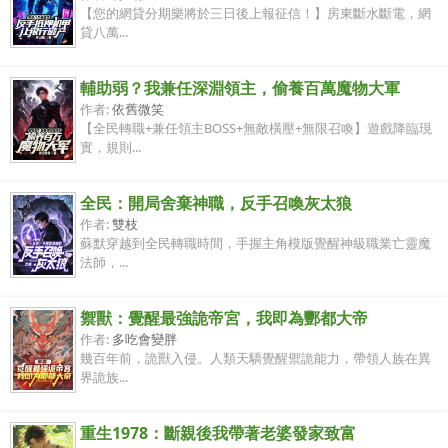
【您的網貸分期樂將於三日後上報征信！】房東斷水斷電，網
貸八萬...
輔助弱？我兼任深淵領主，偷養百萬魔物大軍
作者:
依舊微笑
【全民轉職+兼任領主BOSS+無敵橫壓+無限召喚】遊戲降臨現
實，規則...
全民：開局舍棄神職，反手召喚灰太狼
作者:
雙枝
蘇默穿越到全民轉職時間，手握主角模版覺醒神級職業亡靈魔
法師，...
禦獸：覺醒最強詭帝宮，我即為酆都大帝
作者:
多吃會變胖
幾百年前，詭獸入侵。人類天驕覺醒禦詭能力，帶領人族在異
界詭族...
重生1978：斷親後我帶著老婆發家致富