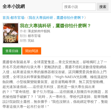
全本小說網
搜索
首頁
›
都市官場
›《
我在大專搞科研，鷹醬你怕什麽啊？
》
我在大專搞科研，鷹醬你怕什麽啊？
作者:
薄皮鮮肉中餛飩
類別:
都市官場
狀態:
完結
查看目錄
開始閱讀
鷹醬發布製裁名單，全球震驚隻是....青北安然無恙，卻唯獨盯上了一
所名不見經傳的垃圾大專！更離譜的是，鷹醬不惜耗資數億發動網絡
入侵，結果連這個大專的服務器都沒攻破。諾貝爾獎委員會親自上門
頒獎，全球頂尖科學家集體破防：“High-NAEUV光刻機、極低溫超快
蝕刻機、小型核聚變能量裝置、超音速戰略導彈、無工質型發動機、
超光速加速係統......這些逆天科技，居然是一個大專生搞出來
的？！”“霍奇猜想、量子引力理論......這些困擾人類幾百年的難題，居
然被他隨手破解了？！”此時，大一專科生、學校代課老師、龍華飛機
設計院副院士蕭然，無奈攤手：“我也沒辦法，係統綁定學校了，隻能
帶著這個大專一起吊打全球！”