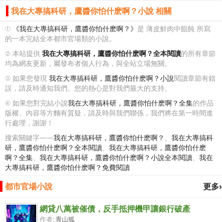
我在大專搞科研，鷹醬你怕什麽啊？小說 相關
①
《我在大專搞科研，鷹醬你怕什麽啊？》
是 薄皮鮮肉中餛飩 所寫
的一本完結全本都市官場類的小說。
② 本站提供
我在大專搞科研，鷹醬你怕什麽啊？全本閱讀
的所有章節
均為網友更新，屬發布者個人行為，與全站立場無關。
③ 如果您發現
我在大專搞科研，鷹醬你怕什麽啊？小說
閱讀章節有錯
誤，請及時通知我們。您的熱心是對我們最大的支持。
④ 如果您對完結小說
我在大專搞科研，鷹醬你怕什麽啊？全集
的作品
版權、內容等方麵有質疑，請及時與我們聯係，我們將在第一時間進
行處理，謝謝！
搜索關鍵字——
我在大專搞科研，鷹醬你怕什麽啊？
、
我在大專搞科
研，鷹醬你怕什麽啊？全本閱讀
、
我在大專搞科研，鷹醬你怕什麽
啊？全集
、
我在大專搞科研，鷹醬你怕什麽啊？小說全本閱讀
、
我在
大專搞科研，鷹醬你怕什麽啊？免費閱讀
都市官場小說
更多›
網貸八萬被催債，反手抵押機甲讓銀行破產
作者:
青山狐