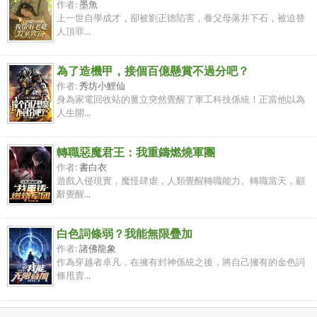
作者:
墨魚
上一世自學成才，卻被劉正德陷害，養父母落井下石，被迫替
人頂罪...
為了造機甲，接個百億懸賞不過分吧？
作者:
秀坊小鯉仙
身為家電回收站的薑立突然覺醒了軍工科技係統！正當他以為
人生開...
轉職惡魔君王：我重鑄燃燒軍團
作者:
書白衣
遊戲入侵現實，魔怪肆虐，人類覺醒轉職能力。轉職當天，顧
辭覺醒...
白色詞條弱？我能無限疊加
作者:
諸佛龍象
作為穿越者卓凡，在擁有封神係統之後，將自己擁有的金色詞
條甩賣...