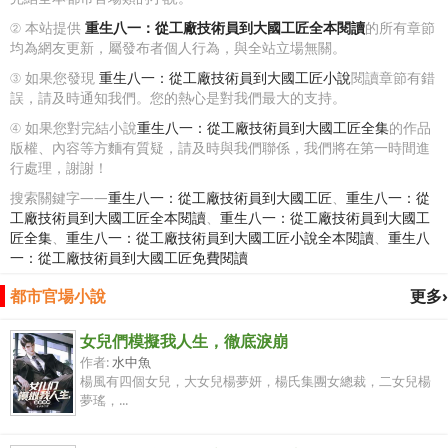
② 本站提供
重生八一：從工廠技術員到大國工匠全本閱讀
的所有章節
均為網友更新，屬發布者個人行為，與全站立場無關。
③ 如果您發現
重生八一：從工廠技術員到大國工匠小說
閱讀章節有錯
誤，請及時通知我們。您的熱心是對我們最大的支持。
④ 如果您對完結小說
重生八一：從工廠技術員到大國工匠全集
的作品
版權、內容等方麵有質疑，請及時與我們聯係，我們將在第一時間進
行處理，謝謝！
搜索關鍵字——
重生八一：從工廠技術員到大國工匠
、
重生八一：從
工廠技術員到大國工匠全本閱讀
、
重生八一：從工廠技術員到大國工
匠全集
、
重生八一：從工廠技術員到大國工匠小說全本閱讀
、
重生八
一：從工廠技術員到大國工匠免費閱讀
都市官場小說
更多›
女兒們模擬我人生，徹底淚崩
作者:
水中魚
楊風有四個女兒，大女兒楊夢妍，楊氏集團女總裁，二女兒楊
夢瑤，...