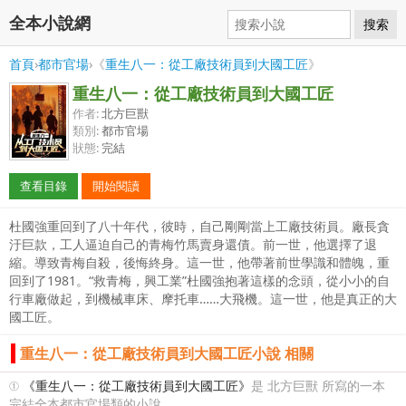
全本小說網
搜索
首頁
›
都市官場
›《
重生八一：從工廠技術員到大國工匠
》
重生八一：從工廠技術員到大國工匠
作者:
北方巨獸
類別:
都市官場
狀態:
完結
查看目錄
開始閱讀
杜國強重回到了八十年代，彼時，自己剛剛當上工廠技術員。廠長貪
汙巨款，工人逼迫自己的青梅竹馬賣身還債。前一世，他選擇了退
縮。導致青梅自殺，後悔終身。這一世，他帶著前世學識和體魄，重
回到了1981。“救青梅，興工業”杜國強抱著這樣的念頭，從小小的自
行車廠做起，到機械車床、摩托車……大飛機。這一世，他是真正的大
國工匠。
重生八一：從工廠技術員到大國工匠小說 相關
①
《重生八一：從工廠技術員到大國工匠》
是 北方巨獸 所寫的一本
完結全本都市官場類的小說。