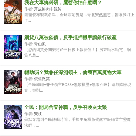
我在大專搞科研，鷹醬你怕什麽啊？
作者:
薄皮鮮肉中餛飩
鷹醬發布製裁名單，全球震驚隻是....青北安然無恙，卻唯獨盯上
了...
網貸八萬被催債，反手抵押機甲讓銀行破產
作者:
青山狐
【您的網貸分期樂將於三日後上報征信！】房東斷水斷電，網
貸八萬...
輔助弱？我兼任深淵領主，偷養百萬魔物大軍
作者:
依舊微笑
【全民轉職+兼任領主BOSS+無敵橫壓+無限召喚】遊戲降臨現
實，規則...
全民：開局舍棄神職，反手召喚灰太狼
作者:
雙枝
蘇默穿越到全民轉職時間，手握主角模版覺醒神級職業亡靈魔
法師，...