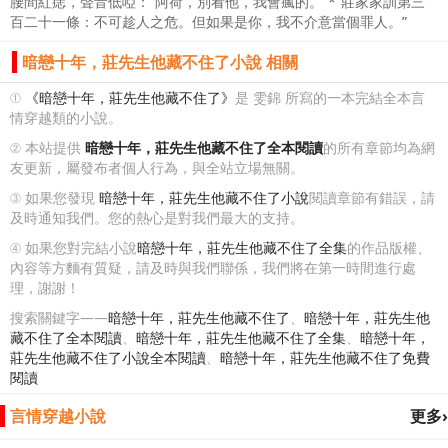
腰間紅痣，聲音低啞：“阿荷，別看他，我會瘋的。”*“莊家家訓第三
百二十一條：不可趁人之危。但如果是你，我不介意當個罪人。”
暗戀十年，莊先生他藏不住了小說 相關
①
《暗戀十年，莊先生他藏不住了》
是 雯錦 所寫的一本完結全本言
情穿越類的小說。
② 本站提供
暗戀十年，莊先生他藏不住了全本閱讀
的所有章節均為網
友更新，屬發布者個人行為，與全站立場無關。
③ 如果您發現
暗戀十年，莊先生他藏不住了小說
閱讀章節有錯誤，請
及時通知我們。您的熱心是對我們最大的支持。
④ 如果您對完結小說
暗戀十年，莊先生他藏不住了全集
的作品版權、
內容等方麵有質疑，請及時與我們聯係，我們將在第一時間進行處
理，謝謝！
搜索關鍵字——
暗戀十年，莊先生他藏不住了
、
暗戀十年，莊先生他
藏不住了全本閱讀
、
暗戀十年，莊先生他藏不住了全集
、
暗戀十年，
莊先生他藏不住了小說全本閱讀
、
暗戀十年，莊先生他藏不住了免費
閱讀
言情穿越小說
更多›