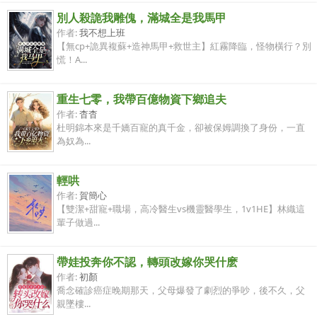
別人殺詭我雕傀，滿城全是我馬甲
作者:
我不想上班
【無cp+詭異複蘇+造神馬甲+救世主】紅霧降臨，怪物橫行？別
慌！A...
重生七零，我帶百億物資下鄉追夫
作者:
杳杳
杜明錦本來是千嬌百寵的真千金，卻被保姆調換了身份，一直
為奴為...
輕哄
作者:
賀簡心
【雙潔+甜寵+職場，高冷醫生vs機靈醫學生，1v1HE】林織這
輩子做過...
帶娃投奔你不認，轉頭改嫁你哭什麽
作者:
初顏
喬念確診癌症晚期那天，父母爆發了劇烈的爭吵，後不久，父
親墜樓...