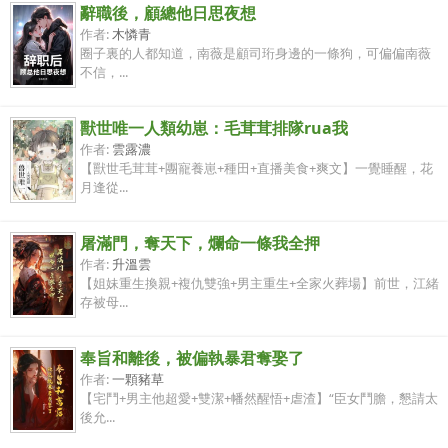
辭職後，顧總他日思夜想
作者:
木憐青
圈子裏的人都知道，南薇是顧司珩身邊的一條狗，可偏偏南薇
不信，...
獸世唯一人類幼崽：毛茸茸排隊rua我
作者:
雲露濃
【獸世毛茸茸+團寵養崽+種田+直播美食+爽文】一覺睡醒，花
月逢從...
屠滿門，奪天下，爛命一條我全押
作者:
升溫雲
【姐妹重生換親+複仇雙強+男主重生+全家火葬場】前世，江緒
存被母...
奉旨和離後，被偏執暴君奪娶了
作者:
一顆豬草
【宅鬥+男主他超愛+雙潔+幡然醒悟+虐渣】“臣女鬥膽，懇請太
後允...