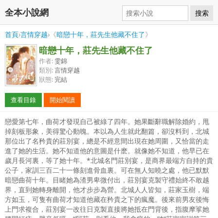
全本小說網
搜索
首頁
›
言情穿越
›《
暗戀十年，莊先生他藏不住了
》
暗戀十年，莊先生他藏不住了
作者:
雯錦
類別:
言情穿越
狀態:
完結
查看目錄
開始閱讀
戀愛第七年，曲荷才發現自己被綠了四年。她果斷辭職解除婚約，甩
掉刻板形象，美得驚心動魄。本以為人生就此翻篇，卻沒料到，北城
那位出了名矜貴的莊別宴，總是不經意間出現在她周圍，又恰當的走
進了她的生活。她不知道他的意圖是什麽。就像她不知道，他早已在
歲月長河裏，等了她十年。*北城名門莊別宴，是商界最端方自持的貴
公子，家訓三百二十一條刻進骨血裏。可在無人知曉之處，他已默默
暗戀曲荷十年。目睹她為渣男卑微付出，莊別宴克製守禮始終不敢越
界，直到她轉身離開，他才步步為營。北城人人皆知，莊家玉樹，端
方如玉，可隻有曲荷才知道他藏在矜貴之下的瘋魔。後來前男友後悔
上門求複合，莊別宴一改往日克製直接將她抵在門背後，指腹摩挲她