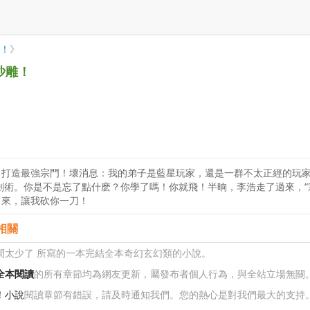
！
》
沙雕！
！打造最強宗門！壞消息：我的弟子是藍星玩家，還是一群不太正經的玩
劍術。你是不是忘了點什麽？你學了嗎！你就飛！半晌，李浩走了過來，“宗主
出來，讓我砍你一刀！
相關
時間太少了 所寫的一本完結全本奇幻玄幻類的小說。
全本閱讀
的所有章節均為網友更新，屬發布者個人行為，與全站立場無關
！小說
閱讀章節有錯誤，請及時通知我們。您的熱心是對我們最大的支持