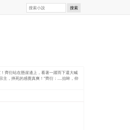
搜索
家！齊衍站在懸崖邊上，看著一躍而下還大喊
，摔死的感覺真爽！”齊衍：....抬眸，仰
。
。