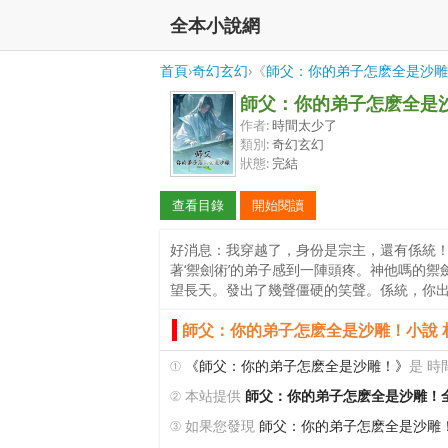
全本小說網
首頁
›
奇幻玄幻
›《
師父：你的弟子怎麽全是沙雕
師父：你的弟子怎麽全是
作者:
時間太少了
類別:
奇幻玄幻
狀態:
完結
查看目錄
開始閱讀
好消息：我穿越了，身份是宗主，還有係統
著‘禦劍術’的弟子感到一陣頭疼。神他嗎的禦
望長天。發出了幾聲僵硬的笑聲。係統，你
師父：你的弟子怎麽全是沙雕！小說 
①
《師父：你的弟子怎麽全是沙雕！》
是 
② 本站提供
師父：你的弟子怎麽全是沙雕！
③ 如果您發現
師父：你的弟子怎麽全是沙雕