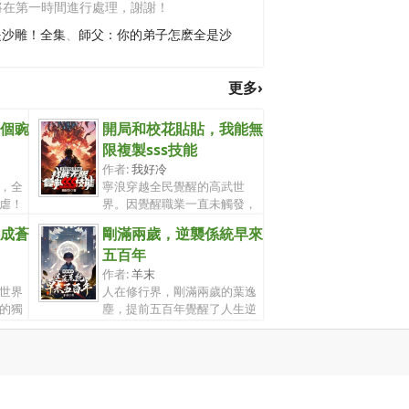
將在第一時間進行處理，謝謝！
是沙雕！全集
、
師父：你的弟子怎麽全是沙
更多›
個豌
開局和校花貼貼，我能無
限複製sss技能
作者:
我好冷
，全
寧浪穿越全民覺醒的高武世
虐！
界。因覺醒職業一直未觸發，
被所有人當...
成蒼
剛滿兩歲，逆襲係統早來
五百年
作者:
羊末
世界
人在修行界，剛滿兩歲的葉逸
的獨
塵，提前五百年覺醒了人生逆
襲係統。...