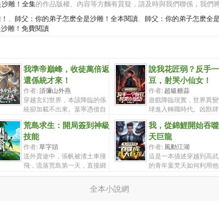
是沙雕！全集
的作品版權、內容等方麵有質疑，請及時與我們聯係，我們
雕！
、
師父：你的弟子怎麽全是沙雕！全本閱讀
、
師父：你的弟子怎麽全
是沙雕！免費閱讀
我準帝巔峰，收徒萬倍返
說我花匠弱？反手一
還係統才來！
豆，射哭小仙女！
作者:
須彌山外燕
作者:
超級糖蒜
穿越玄幻世界，本該降臨的係
遊戲降臨現實，世界異變
統卻加載不出來。葉寧憑借自
球進入轉職時代。凶獸肆
身修煉至...
副本，轉...
荒島求生：開局簽到神級
我，從錦鯉開始吞噬
技能
天巨龍
作者:
草字頭
作者:
風動江湖
送外賣途中，張帆被渣土車撞
這是一本描述穿越到高武
飛，流落荒島第一天，直接綁
的青年葉梵天如何利用他
定簽到係...
特分身能...
全本小說網