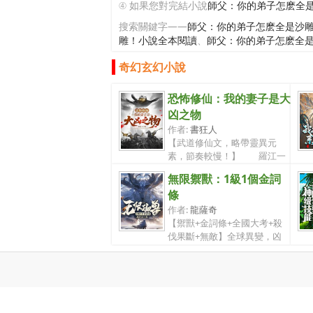
④ 如果您對完結小說
師父：你的弟子怎麽全
搜索關鍵字——
師父：你的弟子怎麽全是沙
雕！小說全本閱讀
、
師父：你的弟子怎麽全
奇幻玄幻小說
恐怖修仙：我的妻子是大
凶之物
作者:
書狂人
【武道修仙文，略帶靈異元
素，節奏較慢！】 羅江一
覺醒來，竟...
無限禦獸：1級1個金詞
條
作者:
龍薩奇
【禦獸+金詞條+全國大考+殺
伐果斷+無敵】全球異變，凶
獸降臨。許...