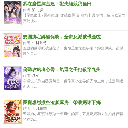
我在廢星搞基建：獸夫雄競我種田
作者:
淩九溟
【星際廢土+靈泉種田+雄競修羅場+甜寵】農學博士蘇璃寫論文
猝死後...
奶團綁定錦鯉係統，全家反派被帶歪啦！
作者:
生椰莓莓
五歲的蘇眠眠被綁架了，生命垂危之際綁定了錦鯉係統。從係
統的口...
偷聽攻略者心聲，氣運之子她殺穿九州
作者:
卷柏
辛瞳沒想到自己竟然是一個修真小世界的天命主角，注定氣運
衝天，...
團寵崽崽搬空渣爹庫房，帶著媽咪下鄉
作者:
十月霜華
五歲的小玥玥連續做一個可怕的夢，夢見奶奶和大伯娘她們騙
光媽媽...