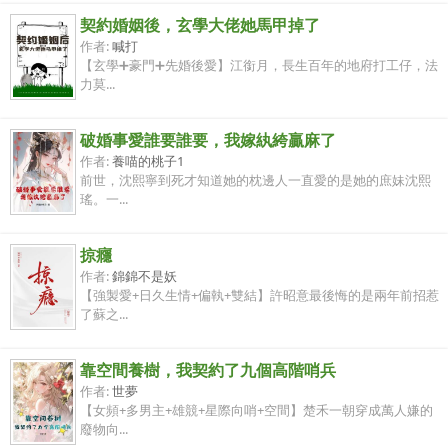
契約婚姻後，玄學大佬她馬甲掉了
作者:
喊打
【玄學➕豪門➕先婚後愛】江銜月，長生百年的地府打工仔，法
力莫...
破婚事愛誰要誰要，我嫁紈絝贏麻了
作者:
養喵的桃子1
前世，沈熙寧到死才知道她的枕邊人一直愛的是她的庶妹沈熙
瑤。一...
掠癮
作者:
錦錦不是妖
【強製愛+日久生情+偏執+雙結】許昭意最後悔的是兩年前招惹
了蘇之...
靠空間養樹，我契約了九個高階哨兵
作者:
世夢
【女頻+多男主+雄競+星際向哨+空間】楚禾一朝穿成萬人嫌的
廢物向...