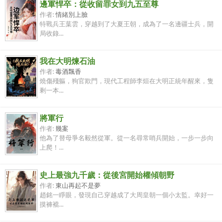
邊軍悍卒：從收留罪女到九五至尊
作者:
情緒別上臉
特戰兵王葉雲，穿越到了大夏王朝，成為了一名邊疆士兵，開
局收錄...
我在大明煉石油
作者:
毒酒飄香
燒傷殘軀，狗官欺門，現代工程師李烜在大明正統年醒來，隻
剩一本...
將軍行
作者:
幾案
他為了替母爭名毅然從軍。從一名尋常哨兵開始，一步一步向
上爬！...
史上最強九千歲：從後宮開始權傾朝野
作者:
東山再起不是夢
趙銘一睜眼，發現自己穿越成了大周皇朝一個小太監。幸好一
摸褲襠...