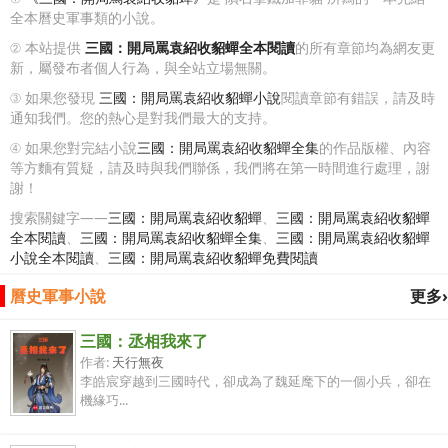
全本曆史軍事類的小說。
② 本站提供
三國：開局罵袁紹收貂蟬全本閱讀
的所有章節均為網友更
新，屬發布者個人行為，與全站立場無關。
③ 如果您發現
三國：開局罵袁紹收貂蟬小說
閱讀章節有錯誤，請及時
通知我們。您的熱心是對我們最大的支持。
④ 如果您對完結小說
三國：開局罵袁紹收貂蟬全集
的作品版權、內容
等方麵有質疑，請及時與我們聯係，我們將在第一時間進行處理，謝
謝！
搜索關鍵字——
三國：開局罵袁紹收貂蟬
、
三國：開局罵袁紹收貂蟬
全本閱讀
、
三國：開局罵袁紹收貂蟬全集
、
三國：開局罵袁紹收貂蟬
小說全本閱讀
、
三國：開局罵袁紹收貂蟬免費閱讀
曆史軍事小說
更多›
三國：丞相我來了
作者:
天行無夜
李皓宸穿越到三國時代，卻成為了魏延麾下的一個小兵，卻在
機緣巧...