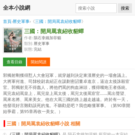
全本小說網
搜索
首頁
›
曆史軍事
›《
三國：開局罵袁紹收貂蟬
》
三國：開局罵袁紹收貂蟬
作者:
隕石拿鐵加菲貓
類別:
曆史軍事
狀態:
完結
查看目錄
開始閱讀
郭獨射剛獲得懟人大會冠軍，就穿越到決定東漢曆史的一場會議上。
大將軍何進、司隸校尉袁紹正在謀劃密詔董卓進京，逼迫太後誅殺宦
官。郭獨射見不得蠢人，將他們罵的狗血淋頭，獲得嘴炮王者係統。
罵完袁紹罵皇上，罵完皇上罵太後，罵完太後罵宦官......罵出聲望、
罵來名將、罵來美女。他在大罵三國的路上越走越遠。終於有一天，
他發現好言難勸該死的鬼。不聽勸是吧？我也略懂軍事。（第90章開
始爭霸，第95章再收一美女。）
三國：開局罵袁紹收貂蟬小說 相關
①
《三國：開局罵袁紹收貂蟬》
是 隕石拿鐵加菲貓 所寫的一本完結